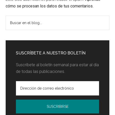
cómo se procesan los datos de tus comentarios.
Barra
Buscar
en
lateral
el
principal
blog...
SUSCRÍBETE A NUESTRO BOLETÍN
Suscríbete al boletín semanal para estar al día
de todas las publicaciones.