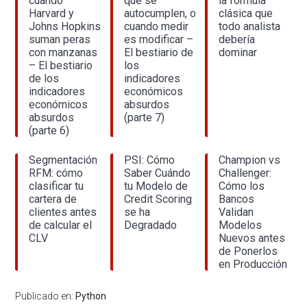
cuando
que se
la fórmula
Harvard y
autocumplen, o
clásica que
Johns Hopkins
cuando medir
todo analista
suman peras
es modificar –
debería
con manzanas
El bestiario de
dominar
– El bestiario
los
de los
indicadores
indicadores
económicos
económicos
absurdos
absurdos
(parte 7)
(parte 6)
Segmentación
PSI: Cómo
Champion vs
RFM: cómo
Saber Cuándo
Challenger:
clasificar tu
tu Modelo de
Cómo los
cartera de
Credit Scoring
Bancos
clientes antes
se ha
Validan
de calcular el
Degradado
Modelos
CLV
Nuevos antes
de Ponerlos
en Producción
Publicado en:
Python