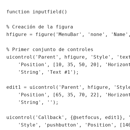
function inputfield()

% Creación de la figura

hfigure = figure('MenuBar', 'none', 'Name',
% Primer conjunto de controles

uicontrol('Parent', hfigure, 'Style', 'text
    'Position', [10, 35, 50, 20], 'Horizont
    'String', 'Text #1');

edit1 = uicontrol('Parent', hfigure, 'Style
    'Position', [65, 35, 70, 22], 'Horizont
    'String', '');

uicontrol('Callback', {@setfocus, edit1}, '
    'Style', 'pushbutton', 'Position', [140