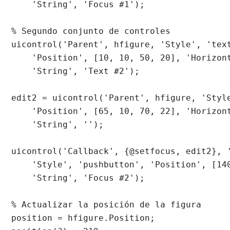
    'String', 'Focus #1');

% Segundo conjunto de controles

uicontrol('Parent', hfigure, 'Style', 'text
    'Position', [10, 10, 50, 20], 'Horizont
    'String', 'Text #2');

edit2 = uicontrol('Parent', hfigure, 'Style
    'Position', [65, 10, 70, 22], 'Horizont
    'String', '');

uicontrol('Callback', {@setfocus, edit2}, '
    'Style', 'pushbutton', 'Position', [140
    'String', 'Focus #2');

% Actualizar la posición de la figura

position = hfigure.Position;
