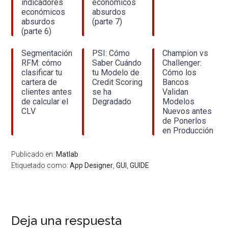
indicadores
económicos
económicos
absurdos
absurdos
(parte 7)
(parte 6)
Segmentación
PSI: Cómo
Champion vs
RFM: cómo
Saber Cuándo
Challenger:
clasificar tu
tu Modelo de
Cómo los
cartera de
Credit Scoring
Bancos
clientes antes
se ha
Validan
de calcular el
Degradado
Modelos
CLV
Nuevos antes
de Ponerlos
en Producción
Publicado en:
Matlab
Etiquetado como:
App Designer
,
GUI
,
GUIDE
Interacciones
Deja una respuesta