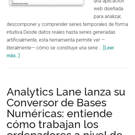
una aplicación
web diseñada
para analizar,
descomponer y comprender series temporales de forma
intuitiva.Desde datos reales hasta series generadas
artificialmente, esta herramienta permite ver —
literalmente— cómo se construye una serie …
[Leer
acerca
más...]
de
Analytics
Lane
lanza
Analytics Lane lanza su
su
Conversor de Bases
Visualizador
Numéricas: entiende
de
Series
cómo trabajan los
Temporales:
entiende