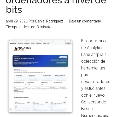
ordenadores a nivel de
tendencia,
bits
estacionalidad
y
abril 29, 2026
Por
Daniel Rodríguez
Deja un comentario
ruido
Tiempo de lectura:
3
minutos
de
forma
El laboratorio
visual
de Analytics
e
Lane amplía su
interactiva
colección de
herramientas
para
desarrolladores
y estudiantes
con el nuevo
Conversor de
Bases
Numéricas, una