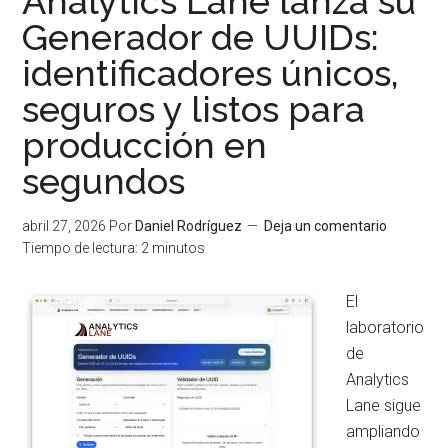
Analytics Lane lanza su
Analytics
Generador de UUIDs:
Lane
identificadores únicos,
seguros y listos para
producción en
segundos
abril 27, 2026
Por
Daniel Rodríguez
Deja un comentario
Tiempo de lectura:
2
minutos
El
laboratorio
de
Analytics
Lane sigue
ampliando