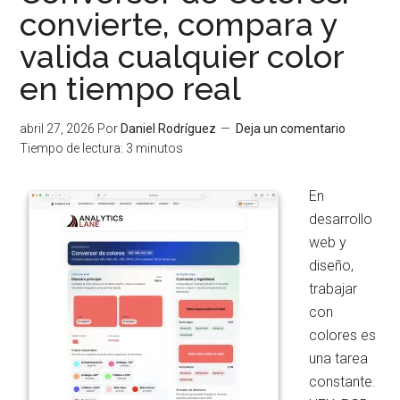
su
convierte, compara y
Generador
valida cualquier color
de
UUIDs:
en tiempo real
identificadores
únicos,
abril 27, 2026
Por
Daniel Rodríguez
Deja un comentario
seguros
Tiempo de lectura:
3
minutos
y
listos
En
para
desarrollo
producción
web y
en
diseño,
segundos
trabajar
con
colores es
una tarea
constante.