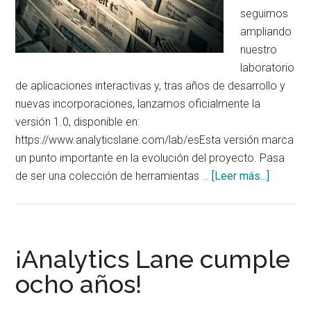
seguimos
ampliando
nuestro
laboratorio
de aplicaciones interactivas y, tras años de desarrollo y
nuevas incorporaciones, lanzamos oficialmente la
versión 1.0, disponible en:
https://www.analyticslane.com/lab/esEsta versión marca
un punto importante en la evolución del proyecto. Pasa
acerca
de ser una colección de herramientas …
[Leer más...]
de
Lanzami
de
la
¡Analytics Lane cumple
versión
ocho años!
1.0
del