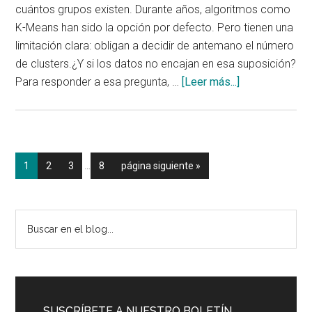
cuántos grupos existen. Durante años, algoritmos como
K-Means han sido la opción por defecto. Pero tienen una
limitación clara: obligan a decidir de antemano el número
de clusters.¿Y si los datos no encajan en esa suposición?
acerca
Para responder a esa pregunta, …
[Leer más...]
de
Simulador
de
DBSCAN:
Páginas
Página
Página
Página
Página
Ir
1
2
3
…
8
página siguiente »
descubre
intermedias
a
cómo
omitidas
la
encontrar
Barra
Buscar
clusters
en
lateral
reales
el
(y
principal
blog...
ruido)
sin
SUSCRÍBETE A NUESTRO BOLETÍN