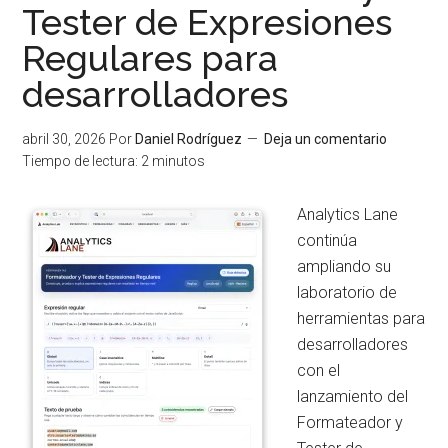
Tester de Expresiones
CSV
↔
Regulares para
JSON
desarrolladores
para
transformar
abril 30, 2026
Por
Daniel Rodríguez
Deja un comentario
datos
Tiempo de lectura:
2
minutos
en
tiempo
Analytics Lane
real
continúa
ampliando su
laboratorio de
herramientas para
desarrolladores
con el
lanzamiento del
Formateador y