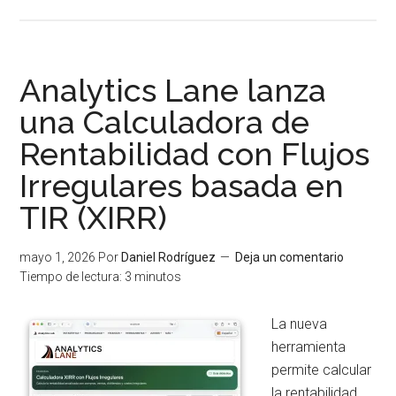
de
¡Analytics
Lane
cumple
Analytics Lane lanza
ocho
una Calculadora de
años!
Rentabilidad con Flujos
Irregulares basada en
TIR (XIRR)
mayo 1, 2026
Por
Daniel Rodríguez
Deja un comentario
Tiempo de lectura:
3
minutos
La nueva
herramienta
permite calcular
la rentabilidad