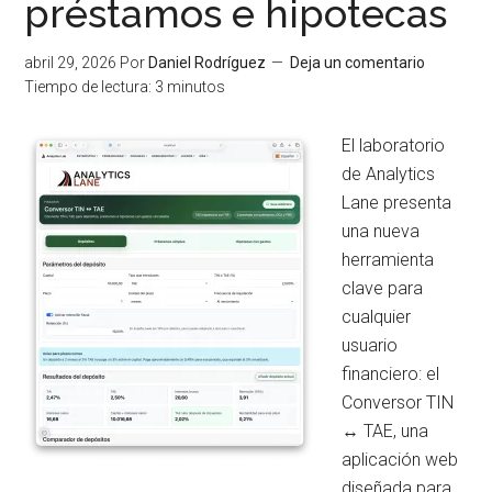
préstamos e hipotecas
los
orde
abril 29, 2026
Por
Daniel Rodríguez
Deja un comentario
a
Tiempo de lectura:
3
minutos
nivel
de
El laboratorio
bits
de Analytics
Lane presenta
una nueva
herramienta
clave para
cualquier
usuario
financiero: el
Conversor TIN
↔ TAE, una
aplicación web
diseñada para