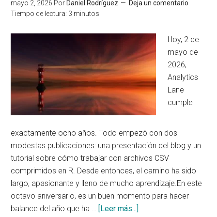
mayo 2, 2026
Por
Daniel Rodríguez
Deja un comentario
laborato
Tiempo de lectura:
3
minutos
de
Analytic
Hoy, 2 de
Lane
mayo de
con
2026,
nuevas
Analytics
herrami
Lane
de
cumple
scoring
exactamente ocho años. Todo empezó con dos
modestas publicaciones: una presentación del blog y un
tutorial sobre cómo trabajar con archivos CSV
comprimidos en R. Desde entonces, el camino ha sido
largo, apasionante y lleno de mucho aprendizaje.En este
octavo aniversario, es un buen momento para hacer
acerca
balance del año que ha …
[Leer más...]