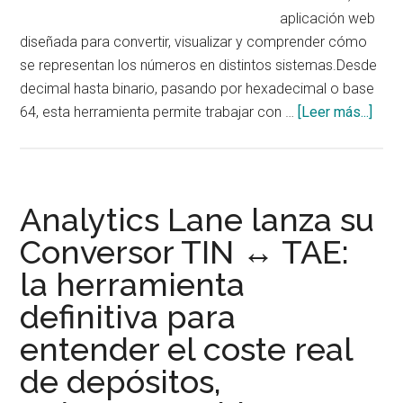
aplicación web
diseñada para convertir, visualizar y comprender cómo
se representan los números en distintos sistemas.Desde
decimal hasta binario, pasando por hexadecimal o base
acer
64, esta herramienta permite trabajar con …
[Leer más...]
de
Anal
Lane
lanz
Analytics Lane lanza su
su
Conversor TIN ↔ TAE:
Conv
la herramienta
de
Bas
definitiva para
Numé
entender el coste real
enti
cóm
de depósitos,
traba