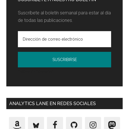
fijar
K
Suscríbete al boletín semanal para estar al día
de todas las publicaciones.
Política de Privacidad
ANALYTICS LANE EN REDES SOCIALES