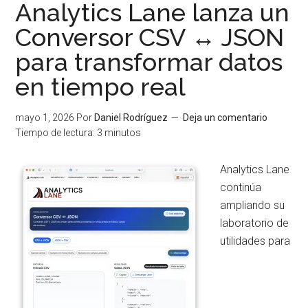
lanza
Analytics Lane lanza un
una
Conversor CSV ↔ JSON
Calculadora
para transformar datos
de
Rentabilidad
en tiempo real
con
Flujos
mayo 1, 2026
Por
Daniel Rodríguez
Deja un comentario
Irregulares
Tiempo de lectura:
3
minutos
basada
en
Analytics Lane
TIR
continúa
(XIRR)
ampliando su
laboratorio de
utilidades para