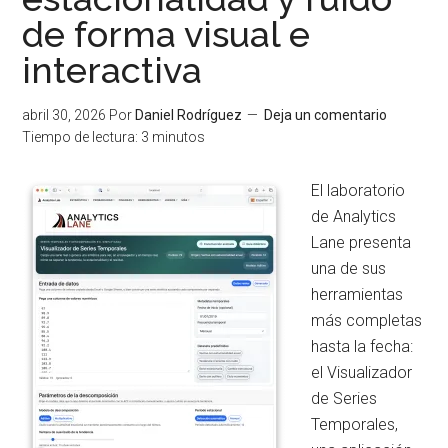
Expre
de forma visual e
Regul
interactiva
para
desarr
abril 30, 2026
Por
Daniel Rodríguez
Deja un comentario
Tiempo de lectura:
3
minutos
El laboratorio
de Analytics
Lane presenta
una de sus
herramientas
más completas
hasta la fecha:
el Visualizador
de Series
Temporales,