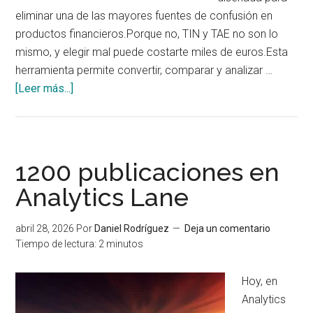
eliminar una de las mayores fuentes de confusión en
productos financieros.Porque no, TIN y TAE no son lo
mismo, y elegir mal puede costarte miles de euros.Esta
herramienta permite convertir, comparar y analizar …
acerca
[Leer más...]
de
Analytics
Lane
lanza
1200 publicaciones en
su
Analytics Lane
Conversor
TIN
abril 28, 2026
Por
Daniel Rodríguez
Deja un comentario
↔
Tiempo de lectura:
2
minutos
TAE:
la
Hoy, en
herramienta
Analytics
definitiva