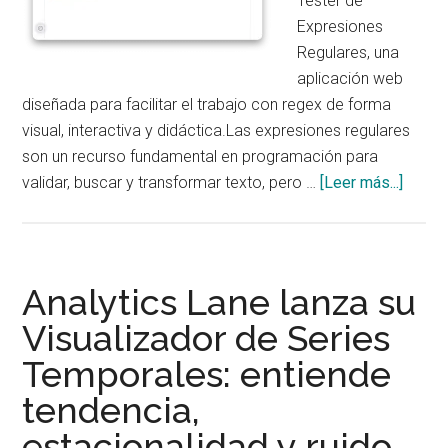
Tester de
Expresiones
Regulares, una
aplicación web
diseñada para facilitar el trabajo con regex de forma
visual, interactiva y didáctica.Las expresiones regulares
son un recurso fundamental en programación para
acerc
validar, buscar y transformar texto, pero …
[Leer más...]
de
Analyt
Lane
lanza
Analytics Lane lanza su
un
Visualizador de Series
nuevo
Temporales: entiende
Forma
y
tendencia,
Tester
estacionalidad y ruido
de