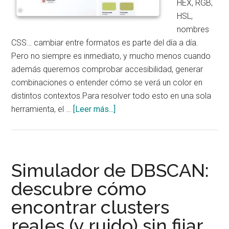
HEX, RGB,
HSL,
nombres
CSS… cambiar entre formatos es parte del día a día.
Pero no siempre es inmediato, y mucho menos cuando
además queremos comprobar accesibilidad, generar
combinaciones o entender cómo se verá un color en
distintos contextos.Para resolver todo esto en una sola
acerca
herramienta, el …
[Leer más...]
de
Conversor
de
Colores:
Simulador de DBSCAN:
convierte,
descubre cómo
compara
encontrar clusters
y
valida
reales (y ruido) sin fijar
cualquier