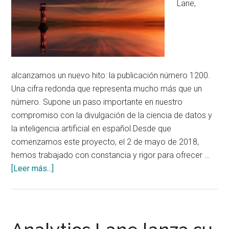
Lane,
para
entender
el
coste
real
de
alcanzamos un nuevo hito: la publicación número 1200.
depósitos,
Una cifra redonda que representa mucho más que un
préstamos
número. Supone un paso importante en nuestro
e
compromiso con la divulgación de la ciencia de datos y
hipotecas
la inteligencia artificial en español.Desde que
comenzamos este proyecto, el 2 de mayo de 2018,
hemos trabajado con constancia y rigor para ofrecer …
acerca
[Leer más...]
de
1200
publicaciones
en