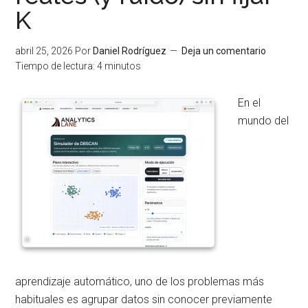
K
color
en
abril 25, 2026
Por
Daniel Rodríguez
Deja un comentario
tiempo
Tiempo de lectura:
4
minutos
real
En el
mundo del
aprendizaje automático, uno de los problemas más
habituales es agrupar datos sin conocer previamente