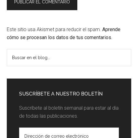
Este sitio usa Akismet para reducir el spam.
Aprende
cómo se procesan los datos de tus comentarios.
Barra
Buscar
en
lateral
el
principal
blog...
SUSCRÍBETE A NUESTRO BOLETÍN
Suscríbete al boletín semanal para estar al día
de todas las publicaciones.