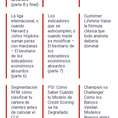
(parte 8 y final)
La liga
Los
Customer
internacional, o
indicadores
Lifetime Value:
cuando
que se
la fórmula
Harvard y
autocumplen, o
clásica que
Johns Hopkins
cuando medir
todo analista
suman peras
es modificar –
debería
con manzanas
El bestiario de
dominar
– El bestiario
los
de los
indicadores
indicadores
económicos
económicos
absurdos
absurdos
(parte 7)
(parte 6)
Segmentación
PSI: Cómo
Champion vs
RFM: cómo
Saber Cuándo
Challenger:
clasificar tu
tu Modelo de
Cómo los
cartera de
Credit Scoring
Bancos
clientes antes
se ha
Validan
de calcular el
Degradado
Modelos
CLV
Nuevos antes