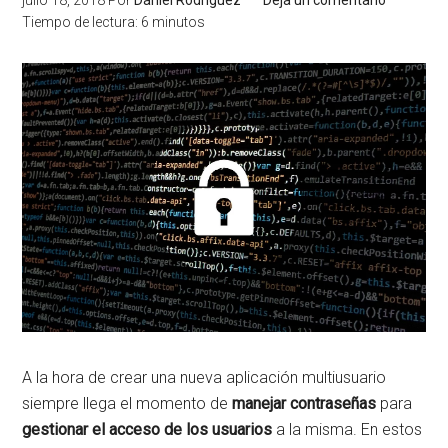
julio 18, 2018
Por
Daniel Rodríguez
Deja un comentario
Tiempo de lectura:
6
minutos
A la hora de crear una nueva aplicación multiusuario
siempre llega el momento de
manejar contraseñas
para
gestionar el acceso de los usuarios
a la misma. En estos