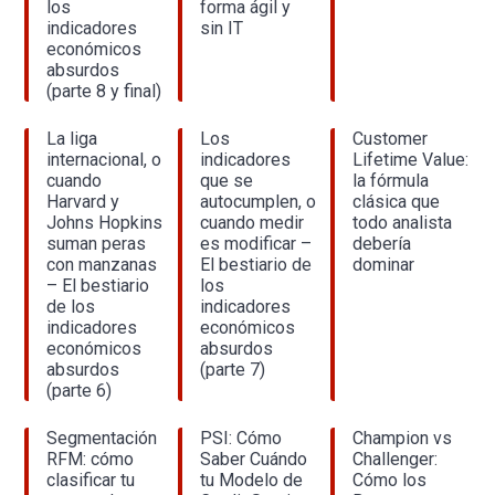
los
forma ágil y
indicadores
sin IT
económicos
absurdos
(parte 8 y final)
La liga
Los
Customer
internacional, o
indicadores
Lifetime Value:
cuando
que se
la fórmula
Harvard y
autocumplen, o
clásica que
Johns Hopkins
cuando medir
todo analista
suman peras
es modificar –
debería
con manzanas
El bestiario de
dominar
– El bestiario
los
de los
indicadores
indicadores
económicos
económicos
absurdos
absurdos
(parte 7)
(parte 6)
Segmentación
PSI: Cómo
Champion vs
RFM: cómo
Saber Cuándo
Challenger:
clasificar tu
tu Modelo de
Cómo los