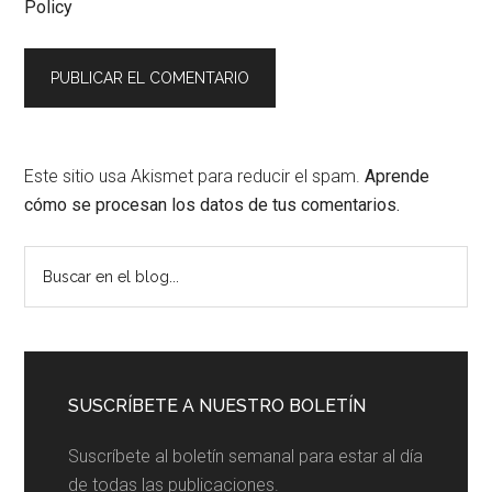
Policy
Este sitio usa Akismet para reducir el spam.
Aprende
cómo se procesan los datos de tus comentarios.
Barra
Buscar
en
lateral
el
principal
blog...
SUSCRÍBETE A NUESTRO BOLETÍN
Suscríbete al boletín semanal para estar al día
de todas las publicaciones.