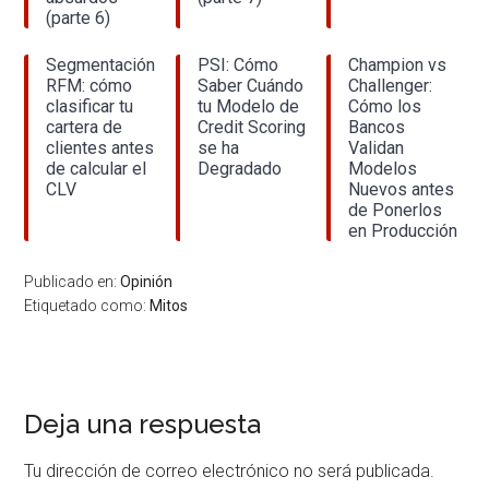
(parte 6)
Segmentación
PSI: Cómo
Champion vs
RFM: cómo
Saber Cuándo
Challenger:
clasificar tu
tu Modelo de
Cómo los
cartera de
Credit Scoring
Bancos
clientes antes
se ha
Validan
de calcular el
Degradado
Modelos
CLV
Nuevos antes
de Ponerlos
en Producción
Publicado en:
Opinión
Etiquetado como:
Mitos
Interacciones
Deja una respuesta
con
Tu dirección de correo electrónico no será publicada.