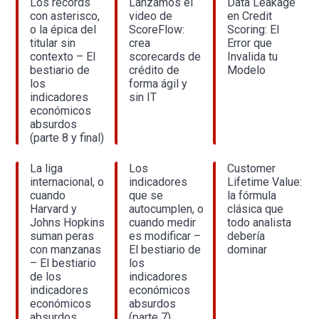
Los récords
Lanzamos el
Data Leakage
con asterisco,
video de
en Credit
o la épica del
ScoreFlow:
Scoring: El
titular sin
crea
Error que
contexto – El
scorecards de
Invalida tu
bestiario de
crédito de
Modelo
los
forma ágil y
indicadores
sin IT
económicos
absurdos
(parte 8 y final)
La liga
Los
Customer
internacional, o
indicadores
Lifetime Value:
cuando
que se
la fórmula
Harvard y
autocumplen, o
clásica que
Johns Hopkins
cuando medir
todo analista
suman peras
es modificar –
debería
con manzanas
El bestiario de
dominar
– El bestiario
los
de los
indicadores
indicadores
económicos
económicos
absurdos
absurdos
(parte 7)