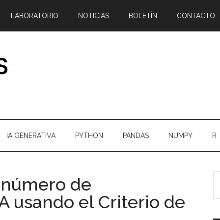
LABORATORIO
NOTICIAS
BOLETÍN
CONTACTO
IA GENERATIVA
PYTHON
PANDAS
NUMPY
R
B
B
 número de
e
l
usando el Criterio de
el
p
bl