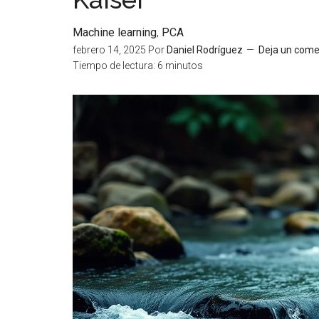
Machine learning
,
PCA
febrero 14, 2025
Por
Daniel Rodríguez
Deja un come
Tiempo de lectura:
6
minutos