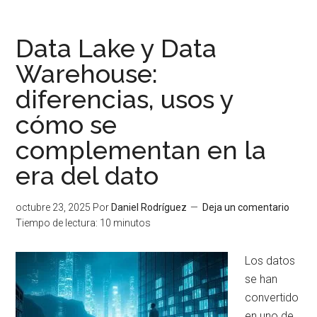
crear
un
Data Lake y Data
Data
Warehouse:
Lake
diferencias, usos y
en
Azure
cómo se
paso
complementan en la
a
paso
era del dato
octubre 23, 2025
Por
Daniel Rodríguez
Deja un comentario
Tiempo de lectura:
10
minutos
Los datos
se han
convertido
en uno de