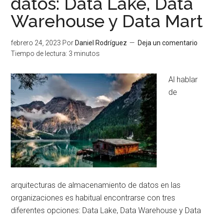
datos: Data Lake, Data
usos
Warehouse y Data Mart
y
cómo
febrero 24, 2023
Por
Daniel Rodríguez
Deja un comentario
se
Tiempo de lectura:
3
minutos
compleme
en
Al hablar
la
de
era
del
dato
arquitecturas de almacenamiento de datos en las
organizaciones es habitual encontrarse con tres
diferentes opciones: Data Lake, Data Warehouse y Data