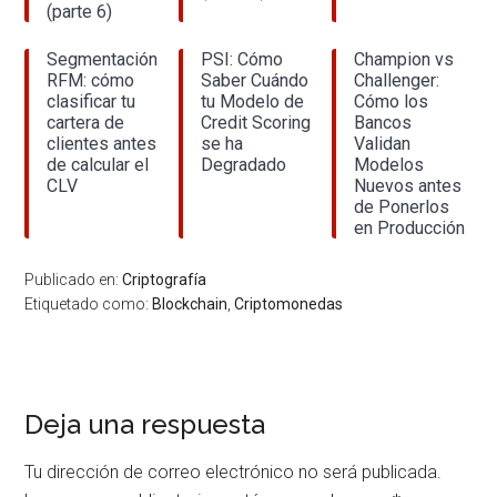
(parte 6)
Segmentación
PSI: Cómo
Champion vs
RFM: cómo
Saber Cuándo
Challenger:
clasificar tu
tu Modelo de
Cómo los
cartera de
Credit Scoring
Bancos
clientes antes
se ha
Validan
de calcular el
Degradado
Modelos
CLV
Nuevos antes
de Ponerlos
en Producción
Publicado en:
Criptografía
Etiquetado como:
Blockchain
,
Criptomonedas
Interacciones
Deja una respuesta
con
Tu dirección de correo electrónico no será publicada.