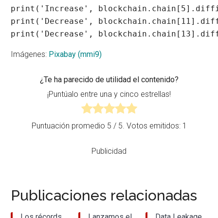
print('Increase', blockchain.chain[5].diffi
print('Decrease', blockchain.chain[11].diff
print('Decrease', blockchain.chain[13].dif
Imágenes:
Pixabay (mmi9)
¿Te ha parecido de utilidad el contenido?
¡Puntúalo entre una y cinco estrellas!
Puntuación promedio
5
/ 5. Votos emitidos:
1
Publicidad
Publicaciones relacionadas
Los récords
Lanzamos el
Data Leakage