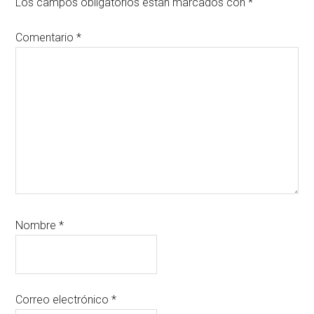
los
Los campos obligatorios están marcados con
*
lectores
Comentario
*
Nombre
*
Correo electrónico
*