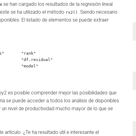
se han cargado los resultados de la regresión lineal
m
este se ha utilizado el método
. Siendo necesario
rx2()
ponibles. El listado de elementos se puede extraer
s"       "rank"         
         "df.residual"  
         "model"    
rpy2 es posible comprender mejor las posibilidades que
ería se puede acceder a todos los análisis de disponibles
 un nivel de productividad mucho mayor de lo que se
artículo. ¿Te ha resultado útil e interesante el