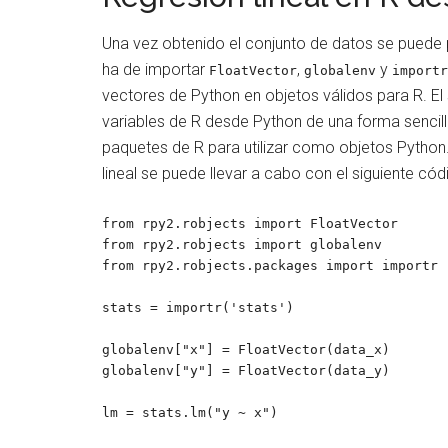
Una vez obtenido el conjunto de datos se puede pr
ha de importar
,
y
FloatVector
globalenv
importr
vectores de Python en objetos válidos para R. El
variables de R desde Python de una forma sencill
paquetes de R para utilizar como objetos Python
lineal se puede llevar a cabo con el siguiente cód
from rpy2.robjects import FloatVector

from rpy2.robjects import globalenv

from rpy2.robjects.packages import importr

stats = importr('stats')

globalenv["x"] = FloatVector(data_x)

globalenv["y"] = FloatVector(data_y)

lm = stats.lm("y ~ x")
