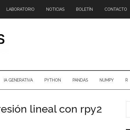
LABORATORIO
NOTICIAS
BOLETÍN
CONTACTO
IA GENERATIVA
PYTHON
PANDAS
NUMPY
R
B
B
esión lineal con rpy2
e
l
el
p
bl