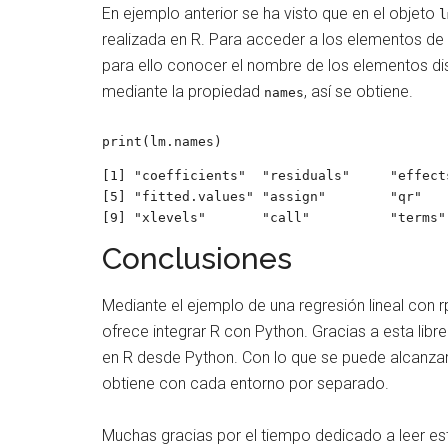
En ejemplo anterior se ha visto que en el objeto
l
realizada en R. Para acceder a los elementos de 
para ello conocer el nombre de los elementos dis
mediante la propiedad
, así se obtiene.
names
print(lm.names)
[1] "coefficients"  "residuals"     "effect
[5] "fitted.values" "assign"        "qr"   
[9] "xlevels"       "call"          "terms"
Conclusiones
Mediante el ejemplo de una regresión lineal con 
ofrece integrar R con Python. Gracias a esta libr
en R desde Python. Con lo que se puede alcanzar
obtiene con cada entorno por separado.
Muchas gracias por el tiempo dedicado a leer este 