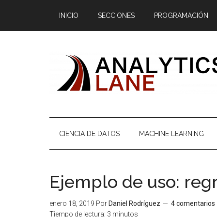
Saltar
Skip
Saltar
Saltar
INICIO
SECCIONES
PROGRAMACIÓN
al
to
a
al
contenido
secondary
la
pie
principal
menu
barra
de
lateral
página
principal
CIENCIA DE DATOS
MACHINE LEARNING
Ejemplo de uso: regr
enero 18, 2019
Por
Daniel Rodríguez
4 comentarios
Tiempo de lectura:
3
minutos