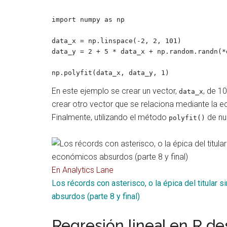
import numpy as np

data_x = np.linspace(-2, 2, 101)

data_y = 2 + 5 * data_x + np.random.randn(*
np.polyfit(data_x, data_y, 1)
En este ejemplo se crear un vector,
, de 1
data_x
crear otro vector que se relaciona mediante la 
Finalmente, utilizando el método
de nu
polyfit()
En Analytics Lane
Los récords con asterisco, o la épica del titular 
absurdos (parte 8 y final)
Regresión lineal en R d