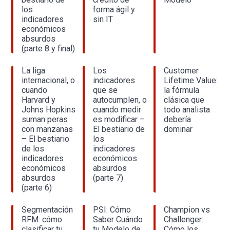
los
forma ágil y
indicadores
sin IT
económicos
absurdos
(parte 8 y final)
La liga
Los
Customer
internacional, o
indicadores
Lifetime Value:
cuando
que se
la fórmula
Harvard y
autocumplen, o
clásica que
Johns Hopkins
cuando medir
todo analista
suman peras
es modificar –
debería
con manzanas
El bestiario de
dominar
– El bestiario
los
de los
indicadores
indicadores
económicos
económicos
absurdos
absurdos
(parte 7)
(parte 6)
Segmentación
PSI: Cómo
Champion vs
RFM: cómo
Saber Cuándo
Challenger:
clasificar tu
tu Modelo de
Cómo los