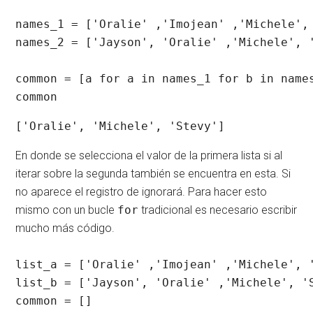
names_1 = ['Oralie' ,'Imojean' ,'Michele', 
names_2 = ['Jayson', 'Oralie' ,'Michele', '
common = [a for a in names_1 for b in names
common
['Oralie', 'Michele', 'Stevy']
En donde se selecciona el valor de la primera lista si al
iterar sobre la segunda también se encuentra en esta. Si
no aparece el registro de ignorará. Para hacer esto
mismo con un bucle
for
tradicional es necesario escribir
mucho más código.
list_a = ['Oralie' ,'Imojean' ,'Michele', '
list_b = ['Jayson', 'Oralie' ,'Michele', 'S
common = []
