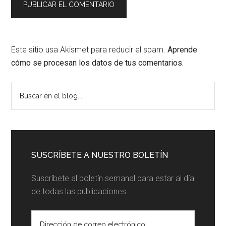
Este sitio usa Akismet para reducir el spam.
Aprende
cómo se procesan los datos de tus comentarios.
Barra
Buscar
en
lateral
el
principal
blog...
SUSCRÍBETE A NUESTRO BOLETÍN
Suscríbete al boletín semanal para estar al día
de todas las publicaciones.