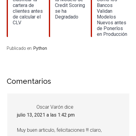
cartera de
Credit Scoring
Bancos
clientes antes
se ha
Validan
de calcular el
Degradado
Modelos
CLV
Nuevos antes
de Ponerlos
en Producción
Publicado en:
Python
Interacciones
Comentarios
con
los
Oscar Varón
dice
lectores
julio 13, 2021 a las 1:42 pm
Muy buen articulo, felicitaciones !!! claro,