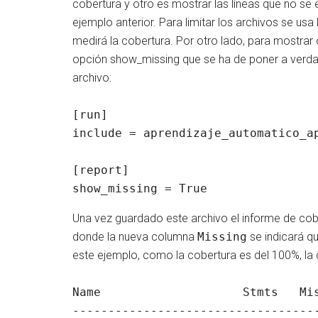
cobertura y otro es mostrar las líneas que no se
ejemplo anterior. Para limitar los archivos se usa
medirá la cobertura. Por otro lado, para mostrar 
opción show_missing que se ha de poner a verdad
archivo:
[run]

include = aprendizaje_automatico_ap
[report]

show_missing = True
Una vez guardado este archivo el informe de cob
donde la nueva columna
Missing
se indicará qu
este ejemplo, como la cobertura es del 100%, la
Name               	Stmts   Miss  Cover   Missing

-----------------------------------