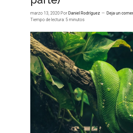
marzo 13, 2020
Por
Daniel Rodríguez
Deja un comen
Tiempo de lectura:
5
minutos