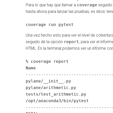
Para lo que hay que llamar a
coverage
seguido 
hasta ahora para lanzar las pruebas, es decir, te
coverage run pytest
Una vez hecho esto para ver el nivel de cobert
seguido de la opción
report
, para ver el inform
HTML. En la terminal podemos ver un informe com
% coverage report                  
Name                               
-----------------------------------
pylane/__init__.py                 
pylane/arithmetic.py               
tests/test_arithmetic.py           
/opt/anaconda3/bin/pytest          
-----------------------------------