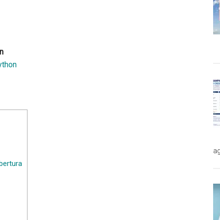
n
ython
ag
bertura