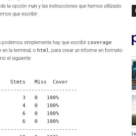
de la opción
run
y las instrucciones que hemos utilizado
nemos que escribir:
ura podemos simplemente hay que escribir
coverage
e en la terminal, o
html
, para crear un informe en formato
o el siguiente:
     

   Stmts   Miss  Cover

-------------------------

       3   0   100%

       4   0   100%

       6   0   100%

       6   0   100%

-------------------------
