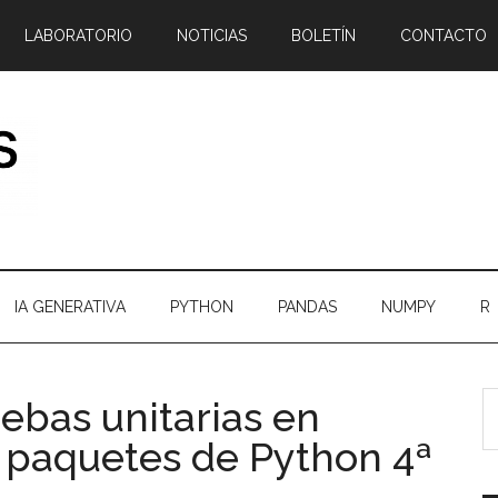
LABORATORIO
NOTICIAS
BOLETÍN
CONTACTO
IA GENERATIVA
PYTHON
PANDAS
NUMPY
R
B
B
ebas unitarias en
e
l
 paquetes de Python 4ª
el
p
bl