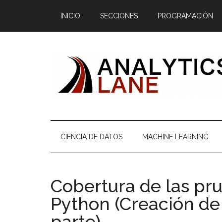
Saltar
Skip
Saltar
Saltar
INICIO
SECCIONES
PROGRAMACIÓN
al
to
a
al
contenido
secondary
la
pie
principal
menu
barra
de
lateral
página
principal
CIENCIA DE DATOS
MACHINE LEARNING
Cobertura de las pru
Python (Creación de
parte)