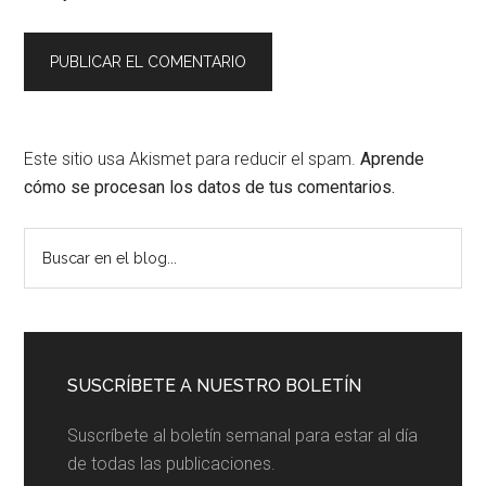
Este sitio usa Akismet para reducir el spam.
Aprende
cómo se procesan los datos de tus comentarios.
Barra
Buscar
en
lateral
el
principal
blog...
SUSCRÍBETE A NUESTRO BOLETÍN
Suscríbete al boletín semanal para estar al día
de todas las publicaciones.