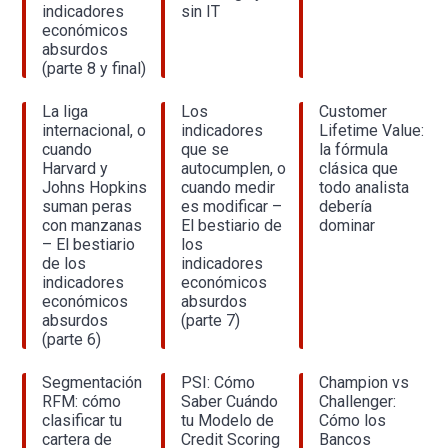
indicadores
sin IT
económicos
absurdos
(parte 8 y final)
La liga
Los
Customer
internacional, o
indicadores
Lifetime Value:
cuando
que se
la fórmula
Harvard y
autocumplen, o
clásica que
Johns Hopkins
cuando medir
todo analista
suman peras
es modificar –
debería
con manzanas
El bestiario de
dominar
– El bestiario
los
de los
indicadores
indicadores
económicos
económicos
absurdos
absurdos
(parte 7)
(parte 6)
Segmentación
PSI: Cómo
Champion vs
RFM: cómo
Saber Cuándo
Challenger:
clasificar tu
tu Modelo de
Cómo los
cartera de
Credit Scoring
Bancos