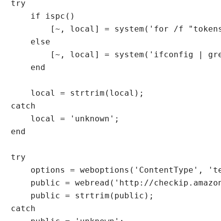
try

    if ispc()

        [~, local] = system('for /f "token
    else

        [~, local] = system('ifconfig | gr
    end

    local = strtrim(local);

catch

    local = 'unknown';

end

try 

    options = weboptions('ContentType', 'te
    public = webread('http://checkip.amazon
    public = strtrim(public);

catch 
