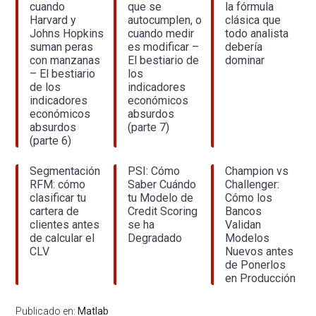
cuando
que se
la fórmula
Harvard y
autocumplen, o
clásica que
Johns Hopkins
cuando medir
todo analista
suman peras
es modificar –
debería
con manzanas
El bestiario de
dominar
– El bestiario
los
de los
indicadores
indicadores
económicos
económicos
absurdos
absurdos
(parte 7)
(parte 6)
Segmentación
PSI: Cómo
Champion vs
RFM: cómo
Saber Cuándo
Challenger:
clasificar tu
tu Modelo de
Cómo los
cartera de
Credit Scoring
Bancos
clientes antes
se ha
Validan
de calcular el
Degradado
Modelos
CLV
Nuevos antes
de Ponerlos
en Producción
Publicado en:
Matlab