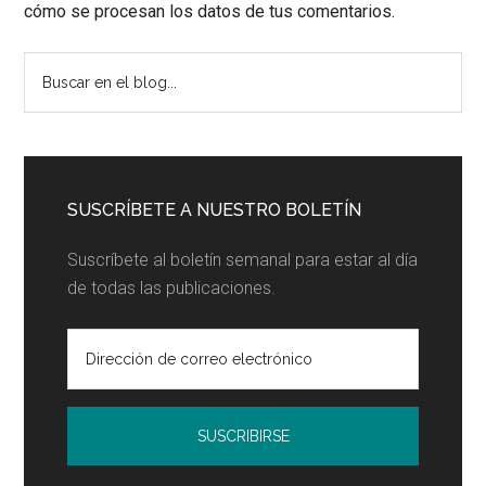
cómo se procesan los datos de tus comentarios.
Barra
Buscar
en
lateral
el
principal
blog...
SUSCRÍBETE A NUESTRO BOLETÍN
Suscríbete al boletín semanal para estar al día
de todas las publicaciones.
Política de Privacidad