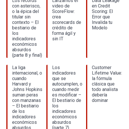
Los récords
Lanzamos el
Data Leakage
con asterisco,
video de
en Credit
o la épica del
ScoreFlow:
Scoring: El
titular sin
crea
Error que
contexto – El
scorecards de
Invalida tu
bestiario de
crédito de
Modelo
los
forma ágil y
indicadores
sin IT
económicos
absurdos
(parte 8 y final)
La liga
Los
Customer
internacional, o
indicadores
Lifetime Value:
cuando
que se
la fórmula
Harvard y
autocumplen, o
clásica que
Johns Hopkins
cuando medir
todo analista
suman peras
es modificar –
debería
con manzanas
El bestiario de
dominar
– El bestiario
los
de los
indicadores
indicadores
económicos
económicos
absurdos
absurdos
(parte 7)