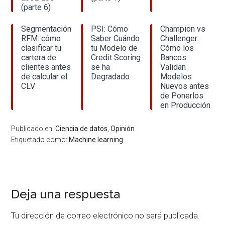
(parte 6)
Segmentación
PSI: Cómo
Champion vs
RFM: cómo
Saber Cuándo
Challenger:
clasificar tu
tu Modelo de
Cómo los
cartera de
Credit Scoring
Bancos
clientes antes
se ha
Validan
de calcular el
Degradado
Modelos
CLV
Nuevos antes
de Ponerlos
en Producción
Publicado en:
Ciencia de datos
,
Opinión
Etiquetado como:
Machine learning
Interacciones
Deja una respuesta
con
Tu dirección de correo electrónico no será publicada.