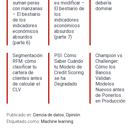
suman peras
es modificar –
debería
con manzanas
El bestiario de
dominar
– El bestiario
los
de los
indicadores
indicadores
económicos
económicos
absurdos
absurdos
(parte 7)
(parte 6)
Segmentación
PSI: Cómo
Champion vs
RFM: cómo
Saber Cuándo
Challenger:
clasificar tu
tu Modelo de
Cómo los
cartera de
Credit Scoring
Bancos
clientes antes
se ha
Validan
de calcular el
Degradado
Modelos
CLV
Nuevos antes
de Ponerlos
en Producción
Publicado en:
Ciencia de datos
,
Opinión
Etiquetado como:
Machine learning