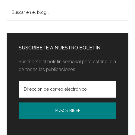
Barra
Buscar
en
lateral
el
principal
blog...
SUSCRÍBETE A NUESTRO BOLETÍN
Suscríbete al boletín semanal para estar al día
de todas las publicaciones.
Política de Privacidad