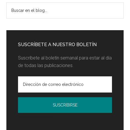
Barra
Buscar
en
lateral
el
principal
blog...
SUSCRÍBETE A NUESTRO BOLETÍN
Suscríbete al boletín semanal para estar al día
de todas las publicaciones.
Política de Privacidad