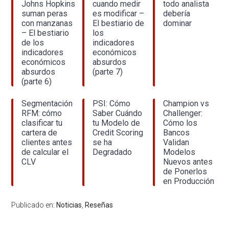
Johns Hopkins
cuando medir
todo analista
suman peras
es modificar –
debería
con manzanas
El bestiario de
dominar
– El bestiario
los
de los
indicadores
indicadores
económicos
económicos
absurdos
absurdos
(parte 7)
(parte 6)
Segmentación
PSI: Cómo
Champion vs
RFM: cómo
Saber Cuándo
Challenger:
clasificar tu
tu Modelo de
Cómo los
cartera de
Credit Scoring
Bancos
clientes antes
se ha
Validan
de calcular el
Degradado
Modelos
CLV
Nuevos antes
de Ponerlos
en Producción
Publicado en:
Noticias
,
Reseñas