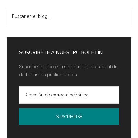
el
precio
Barra
Buscar
para
en
lateral
maximizar
el
los
principal
blog...
beneficios
SUSCRÍBETE A NUESTRO BOLETÍN
Suscríbete al boletín semanal para estar al día
de todas las publicaciones.
Política de Privacidad