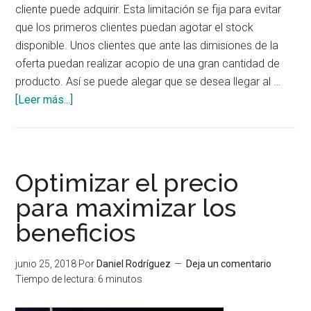
cliente puede adquirir. Esta limitación se fija para evitar
que los primeros clientes puedan agotar el stock
disponible. Unos clientes que ante las dimisiones de la
oferta puedan realizar acopio de una gran cantidad de
producto. Así se puede alegar que se desea llegar al …
acerca
[Leer más...]
de
¿Por
qué
limitar
Optimizar el precio
el
para maximizar los
número
beneficios
de
unidades
en
junio 25, 2018
Por
Daniel Rodríguez
Deja un comentario
una
Tiempo de lectura:
6
minutos
oferta?