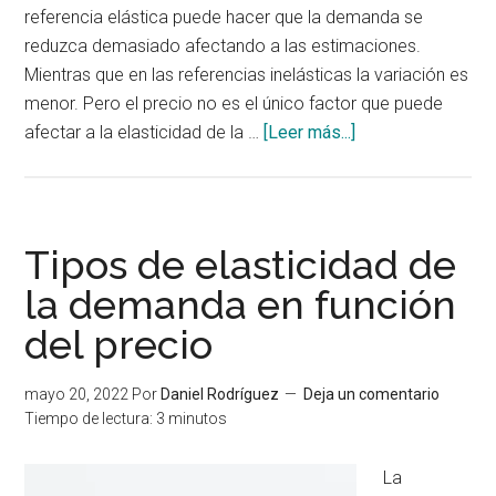
referencia elástica puede hacer que la demanda se
reduzca demasiado afectando a las estimaciones.
Mientras que en las referencias inelásticas la variación es
menor. Pero el precio no es el único factor que puede
acerca
afectar a la elasticidad de la …
[Leer más...]
de
Factores
que
pueden
Tipos de elasticidad de
afectar
la demanda en función
a
del precio
la
elasticidad
de
mayo 20, 2022
Por
Daniel Rodríguez
Deja un comentario
la
Tiempo de lectura:
3
minutos
demanda
La