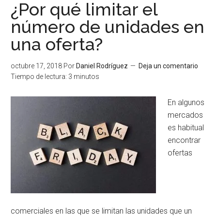
elasticidad
¿Por qué limitar el
de
número de unidades en
la
una oferta?
demanda
en
función
octubre 17, 2018
Por
Daniel Rodríguez
Deja un comentario
del
Tiempo de lectura:
3
minutos
precio
En algunos
mercados
es habitual
encontrar
ofertas
comerciales en las que se limitan las unidades que un