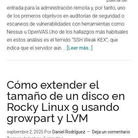
entrada para la administración remota y, por tanto, uno
de los primeros objetivos en auditorías de seguridad o
escaneos de vulnerabilidades con herramientas como
Nessus u OpenVAS.Uno de los hallazgos más habituales
en estos análisis es el temido “SSH Weak KEX”, que
acerca
indica que el servidor aún …
[Leer más...]
de
Hardening
de
SSH
Cómo extender el
en
tamaño de un disco en
Rocky
Rocky Linux 9 usando
Linux
9:
growpart y LVM
cómo
desactivar
septiembre 2, 2025
Por
Daniel Rodríguez
Deja un comentario
KEX