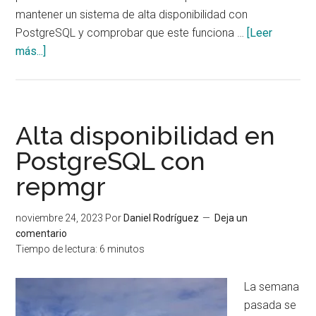
mantener un sistema de alta disponibilidad con
PostgreSQL y comprobar que este funciona …
[Leer
acerca
más...]
de
Mantener
un
sistema
Alta disponibilidad en
de
PostgreSQL con
alta
repmgr
disponibilidad
con
PostgreSQL
noviembre 24, 2023
Por
Daniel Rodríguez
Deja un
y
comentario
Tiempo de lectura:
6
minutos
repmgr
La semana
pasada se