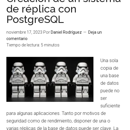
PostgreSQL
de réplica con
con
PostgreSQL
repmgr
noviembre 17, 2023
Por
Daniel Rodríguez
Deja un
comentario
Tiempo de lectura:
5
minutos
Una sola
copia de
una base
de datos
puede no
ser
suficiente
para algunas aplicaciones. Tanto por motivos de
seguridad como de rendimiento, disponer de una o
varias réplicas de la base de datos puede ser clave. La