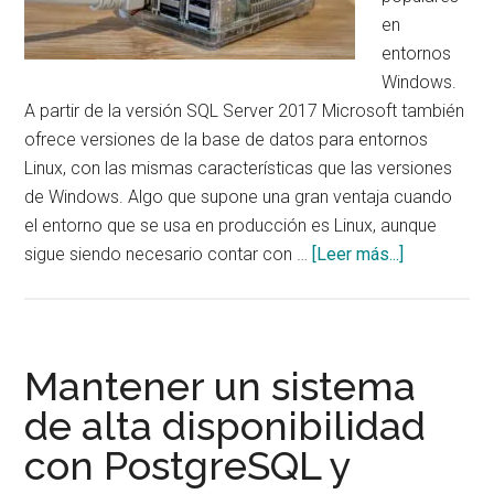
en
entornos
Windows.
A partir de la versión SQL Server 2017 Microsoft también
ofrece versiones de la base de datos para entornos
Linux, con las mismas características que las versiones
de Windows. Algo que supone una gran ventaja cuando
el entorno que se usa en producción es Linux, aunque
acerca
sigue siendo necesario contar con …
[Leer más...]
de
Instalar
SQL
Server
Mantener un sistema
en
de alta disponibilidad
Rocky
con PostgreSQL y
Linux
(RHEL,