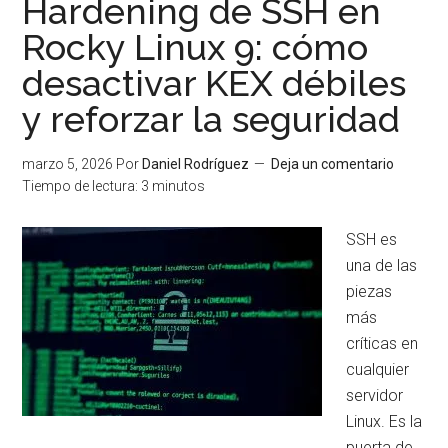
Hardening de SSH en
Rocky Linux 9: cómo
desactivar KEX débiles
y reforzar la seguridad
marzo 5, 2026
Por
Daniel Rodríguez
Deja un comentario
Tiempo de lectura:
3
minutos
SSH es
una de las
piezas
más
críticas en
cualquier
servidor
Linux. Es la
puerta de