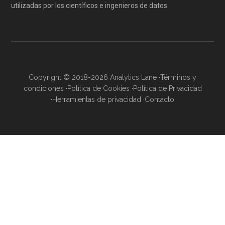
utilizadas por los científicos e ingenieros de datos.
Copyright © 2018-2026 Analytics Lane ·
Términos y
condiciones
·
Política de Cookies
·
Política de Privacidad
·
Herramientas de privacidad
·
Contacto