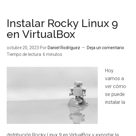
Instalación
de
PostgreSQL
Instalar Rocky Linux 9
en
en VirtualBox
Rocky
Linux
octubre 20, 2023
Por
Daniel Rodríguez
Deja un comentario
9
Tiempo de lectura:
6
minutos
(RHEL
9,
Hoy
AlmaLinux
vamos a
9)
ver cómo
se puede
instalar la
distribución Rocky Linux 9 en VirtualBox y exportar la