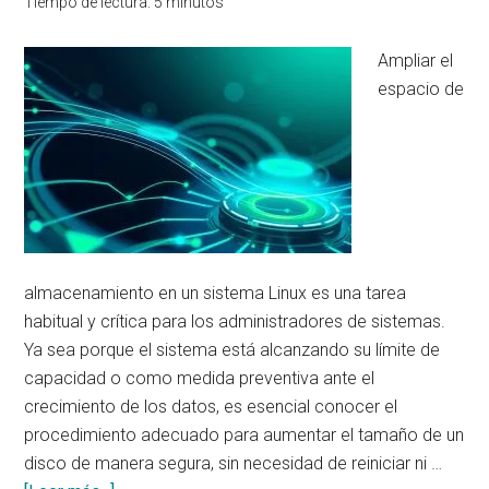
Tiempo de lectura:
5
minutos
débiles
y
Ampliar el
reforzar
espacio de
la
seguridad
almacenamiento en un sistema Linux es una tarea
habitual y crítica para los administradores de sistemas.
Ya sea porque el sistema está alcanzando su límite de
capacidad o como medida preventiva ante el
crecimiento de los datos, es esencial conocer el
procedimiento adecuado para aumentar el tamaño de un
disco de manera segura, sin necesidad de reiniciar ni …