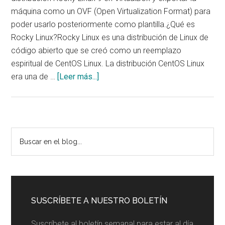
máquina como un OVF (Open Virtualization Format) para
poder usarlo posteriormente como plantilla.¿Qué es
Rocky Linux?Rocky Linux es una distribución de Linux de
código abierto que se creó como un reemplazo
espiritual de CentOS Linux. La distribución CentOS Linux
acerca
era una de …
[Leer más...]
de
Instalar
Rocky
Linux
Barra
Buscar
9
en
lateral
en
el
VirtualBox
principal
blog...
SUSCRÍBETE A NUESTRO BOLETÍN
Suscríbete al boletín semanal para estar al día