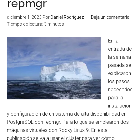
repmgr
AlmaLinux
o
diciembre 1, 2023
Por
Daniel Rodríguez
Deja un comentario
CentOS)
Tiempo de lectura:
3
minutos
En la
entrada de
la semana
pasada se
explicaron
los pasos
necesarios
para la
instalación
y configuración de un sistema de alta disponibilidad en
PostgreSQL con repmgr. Para lo que se emplearon dos
máquinas virtuales con Rocky Linux 9. En esta
publicación se va a usar el clúster para ver cómo