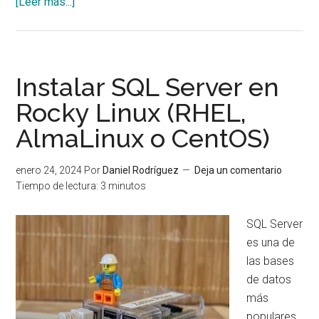
acerca
[Leer más...]
de
Cómo
extender
el
Instalar SQL Server en
tamaño
Rocky Linux (RHEL,
de
AlmaLinux o CentOS)
un
disco
en
enero 24, 2024
Por
Daniel Rodríguez
Deja un comentario
Rocky
Tiempo de lectura:
3
minutos
Linux
9
SQL Server
usando
es una de
growpart
las bases
y
de datos
LVM
más
populares