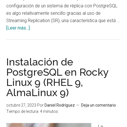
configuración de un sistema de réplica con PostgreSQL
es algo relativamente sencillo gracias al uso de
Streaming Replication (SR), una característica que está …
acerca
[Leer más...]
de
Creación
de
un
Instalación de
sistema
PostgreSQL en Rocky
de
Linux 9 (RHEL 9,
réplica
con
AlmaLinux 9)
PostgreSQL
octubre 27, 2023
Por
Daniel Rodríguez
Deja un comentario
Tiempo de lectura:
4
minutos
La