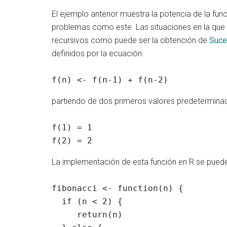
El ejemplo anterior muestra la potencia de la fun
problemas como este. Las situaciones en la que 
recursivos como puede ser la obtención de
Suce
definidos por la ecuación:
f(n) <- f(n-1) + f(n-2)
partiendo de dos primeros valores predetermina
f(1) = 1

f(2) = 2
La implementación de esta función en R se puede
fibonacci <- function(n) {

  if (n < 2) {

     return(n)
