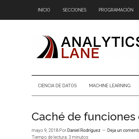
Saltar
Skip
Saltar
Saltar
INICIO
SECCIONES
PROGRAMACIÓN
al
to
a
al
contenido
secondary
la
pie
principal
menu
barra
de
lateral
página
principal
CIENCIA DE DATOS
MACHINE LEARNING
Caché de funciones
mayo 9, 2018
Por
Daniel Rodríguez
Deja un coment
Tiempo de lectura:
3
minutos