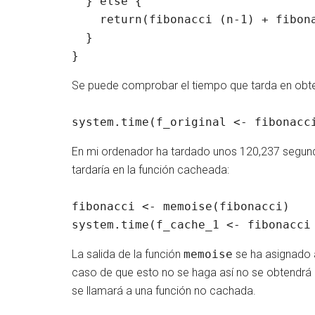
  } else {

    return(fibonacci (n-1) + fibona
  }

}
Se puede comprobar el tiempo que tarda en obten
system.time(f_original <- fibonacc
En mi ordenador ha tardado unos 120,237 segun
tardaría en la función cacheada:
fibonacci <- memoise(fibonacci)

system.time(f_cache_1 <- fibonacci
La salida de la función
memoise
se ha asignado a
caso de que esto no se haga así no se obtendrá 
se llamará a una función no cachada.