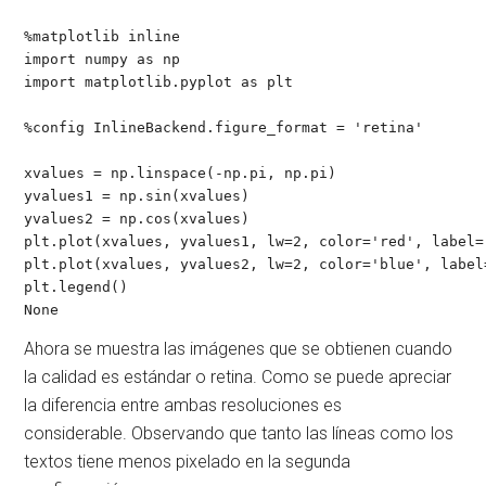
%matplotlib inline

import numpy as np

import matplotlib.pyplot as plt

%config InlineBackend.figure_format = 'retina'

xvalues = np.linspace(-np.pi, np.pi)

yvalues1 = np.sin(xvalues)

yvalues2 = np.cos(xvalues)

plt.plot(xvalues, yvalues1, lw=2, color='red', label='
plt.plot(xvalues, yvalues2, lw=2, color='blue', label=
plt.legend()

None
Ahora se muestra las imágenes que se obtienen cuando
la calidad es estándar o retina. Como se puede apreciar
la diferencia entre ambas resoluciones es
considerable. Observando que tanto las líneas como los
textos tiene menos pixelado en la segunda