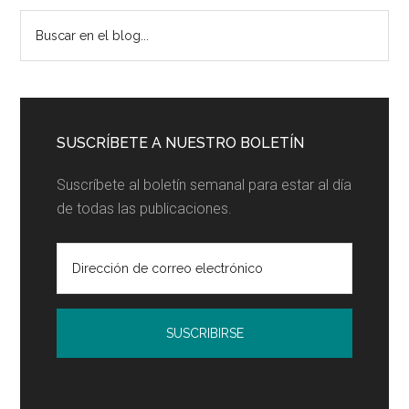
Barra
Buscar
en
lateral
el
principal
blog...
SUSCRÍBETE A NUESTRO BOLETÍN
Suscríbete al boletín semanal para estar al día
de todas las publicaciones.
Política de Privacidad