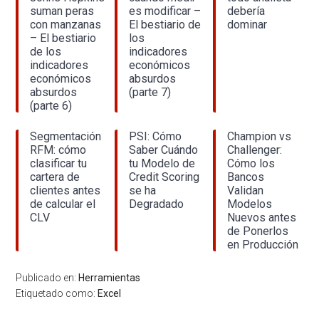
suman peras
es modificar –
debería
con manzanas
El bestiario de
dominar
– El bestiario
los
de los
indicadores
indicadores
económicos
económicos
absurdos
absurdos
(parte 7)
(parte 6)
Segmentación
PSI: Cómo
Champion vs
RFM: cómo
Saber Cuándo
Challenger:
clasificar tu
tu Modelo de
Cómo los
cartera de
Credit Scoring
Bancos
clientes antes
se ha
Validan
de calcular el
Degradado
Modelos
CLV
Nuevos antes
de Ponerlos
en Producción
Publicado en:
Herramientas
Etiquetado como:
Excel