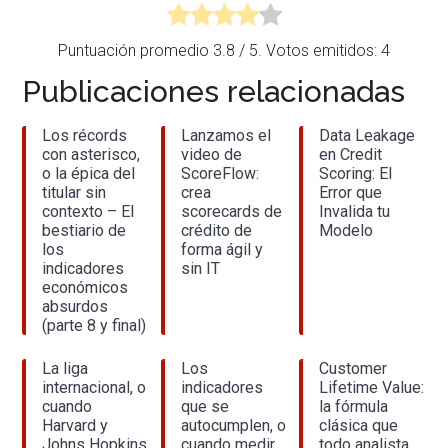
Puntuación promedio
3.8
/ 5. Votos emitidos:
4
Publicaciones relacionadas
Los récords
Lanzamos el
Data Leakage
con asterisco,
video de
en Credit
o la épica del
ScoreFlow:
Scoring: El
titular sin
crea
Error que
contexto – El
scorecards de
Invalida tu
bestiario de
crédito de
Modelo
los
forma ágil y
indicadores
sin IT
económicos
absurdos
(parte 8 y final)
La liga
Los
Customer
internacional, o
indicadores
Lifetime Value:
cuando
que se
la fórmula
Harvard y
autocumplen, o
clásica que
Johns Hopkins
cuando medir
todo analista