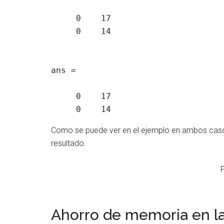
     0    17

     0    14

ans =

     0    17

Como se puede ver en el ejemplo en ambos casos
resultado.
Ahorro de memoria en la