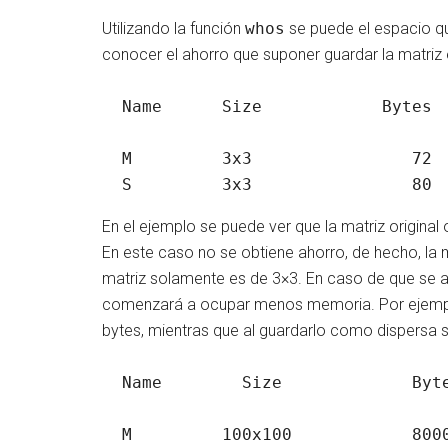
Utilizando la función
whos
se puede el espacio qu
conocer el ahorro que suponer guardar la matriz 
  Name      Size            Bytes  Class     Attributes

  M         3x3                72  double              

En el ejemplo se puede ver que la matriz origina
En este caso no se obtiene ahorro, de hecho, l
matriz solamente es de 3×3. En caso de que se a
comenzará a ocupar menos memoria. Por ejemplo
bytes, mientras que al guardarlo como dispersa s
  Name        Size             Bytes  Class     Attributes

  M         100x100            80000  double              
