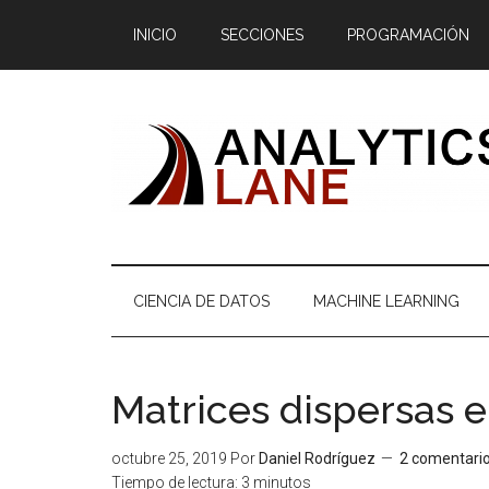
Saltar
Skip
Saltar
Saltar
INICIO
SECCIONES
PROGRAMACIÓN
al
to
a
al
contenido
secondary
la
pie
principal
menu
barra
de
lateral
página
principal
CIENCIA DE DATOS
MACHINE LEARNING
Matrices dispersas 
octubre 25, 2019
Por
Daniel Rodríguez
2 comentari
Tiempo de lectura:
3
minutos