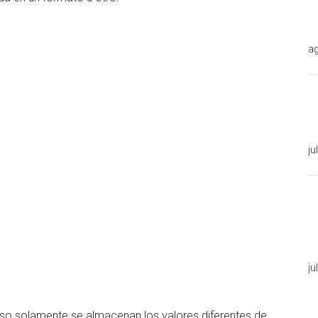
ag
ju
ju
o solamente se almacenan los valores diferentes de