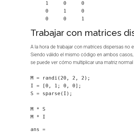
     1     0     0

     0     1     0

Trabajar con matrices d
A la hora de trabajar con matrices dispersas no e
Siendo válido el mismo código en ambos casos, y
se puede ver cómo multiplicar una matriz normal
M = randi(20, 2, 2);

I = [0, 1; 0, 0];

S = sparse(I);

M * S

M * I
ans =
