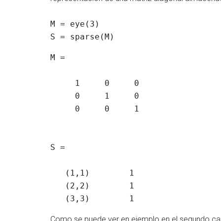
M = eye(3)

S = sparse(M)
M =

     1     0     0

     0     1     0

     0     0     1

S =

   (1,1)        1

   (2,2)        1

Como se puede ver en ejemplo en el segundo cas