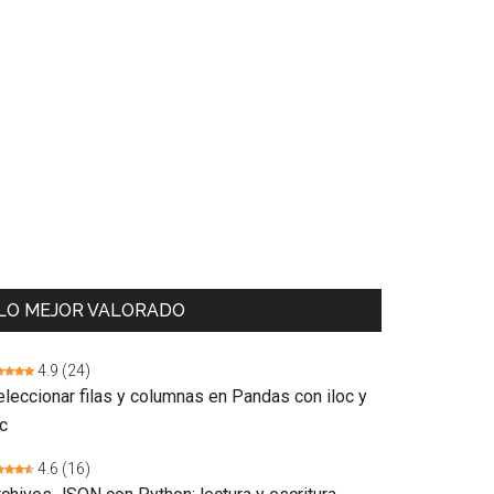
LO MEJOR VALORADO
4.9
(24)
eleccionar filas y columnas en Pandas con iloc y
c
4.6
(16)