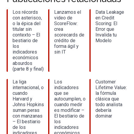
Los récords
Lanzamos el
Data Leakage
con asterisco,
video de
en Credit
o la épica del
ScoreFlow:
Scoring: El
titular sin
crea
Error que
contexto – El
scorecards de
Invalida tu
bestiario de
crédito de
Modelo
los
forma ágil y
indicadores
sin IT
económicos
absurdos
(parte 8 y final)
La liga
Los
Customer
internacional, o
indicadores
Lifetime Value:
cuando
que se
la fórmula
Harvard y
autocumplen, o
clásica que
Johns Hopkins
cuando medir
todo analista
suman peras
es modificar –
debería
con manzanas
El bestiario de
dominar
– El bestiario
los
de los
indicadores
indicadores
económicos