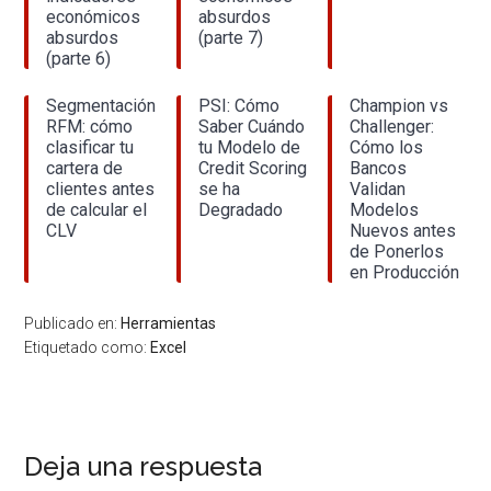
económicos
absurdos
absurdos
(parte 7)
(parte 6)
Segmentación
PSI: Cómo
Champion vs
RFM: cómo
Saber Cuándo
Challenger:
clasificar tu
tu Modelo de
Cómo los
cartera de
Credit Scoring
Bancos
clientes antes
se ha
Validan
de calcular el
Degradado
Modelos
CLV
Nuevos antes
de Ponerlos
en Producción
Publicado en:
Herramientas
Etiquetado como:
Excel
Interacciones
Deja una respuesta