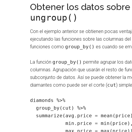
Obtener los datos sobr
ungroup()
Con el ejemplo anterior se obtienen pocas ventaja
ejecutando las funciones sobre las columnas del
funciones como
group_by()
es cuando se empi
La función
group_by()
permite agrupar los da
columnas. Agrupación que usarán el resto de f
subconjunto de datos. Así se puede obtener la me
diamantes como puede ser el corte (
cut
) simpl
diamonds %>% 

  group_by(cut) %>% 

  summarize(avg.price = mean(price)
            min.price = min(price),
            max.price = max(price))