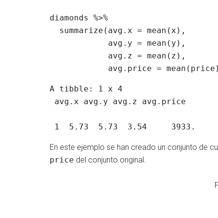
diamonds %>% 

  summarize(avg.x = mean(x),

            avg.y = mean(y),

            avg.z = mean(z),

            avg.price = mean(price
A tibble: 1 x 4

 avg.x avg.y avg.z avg.price

 1  5.73  5.73  3.54     3933.
En este ejemplo se han creado un conjunto de cu
price
del conjunto original.