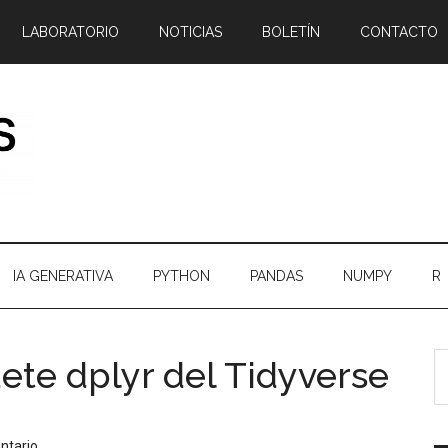
LABORATORIO
NOTICIAS
BOLETÍN
CONTACTO
IA GENERATIVA
PYTHON
PANDAS
NUMPY
R
B
B
ete dplyr del Tidyverse
e
l
el
p
bl
ntario