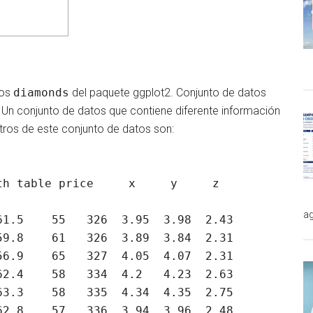
tos
diamonds
del paquete ggplot2. Conjunto de datos
. Un conjunto de datos que contiene diferente información
ros de este conjunto de datos son:
ag
62.8    57   336  3.94  3.96  2.48