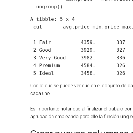
  ungroup()
A tibble: 5 x 4

 cut       avg.price min.price max.price

 1 Fair          4359.       337     18574

 2 Good          3929.       327     18788

 3 Very Good     3982.       336     18818

 4 Premium       4584.       326     18823

 5 Ideal         3458.       326  
Con lo que se puede ver que en el conjunto de da
cada uno.
Es importante notar que al finalizar el trabajo c
agrupación empleando para ello la función
ungr