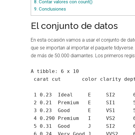
8.
Contar valores con count()
9.
Conclusiones
El conjunto de datos
En esta ocasión vamos a usar el conjunto de da
que se importan al importar el paquete tidyverse
de más de 50.000 diamantes. Los primeros regist
A tibble: 6 x 10

 carat cut       color clarity depth table price     x     y     z

 1 0.23  Ideal     E     SI2      61.5    55   326  3.95  3.98  2.43

 2 0.21  Premium   E     SI1      59.8    61   326  3.89  3.84  2.31

 3 0.23  Good      E     VS1      56.9    65   327  4.05  4.07  2.31

 4 0.290 Premium   I     VS2      62.4    58   334  4.2   4.23  2.63

 5 0.31  Good      J     SI2      63.3    58   335  4.34  4.35  2.75

 6 0.24  Very Good J     VVS2     