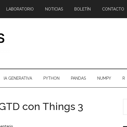
LABORATORIO
NOTICIAS
BOLETÍN
CONTACTO
IA GENERATIVA
PYTHON
PANDAS
NUMPY
R
B
B
GTD con Things 3
e
l
el
p
bl
entario