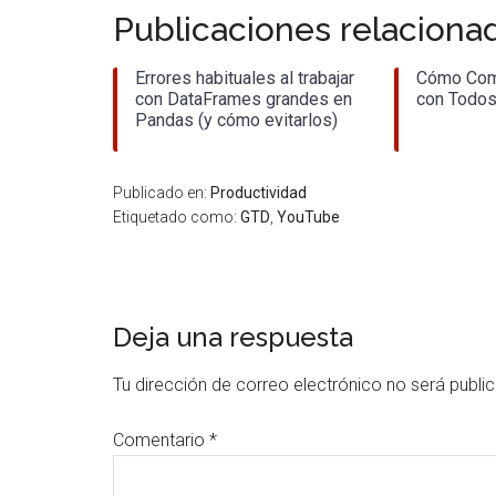
Publicaciones relaciona
Errores habituales al trabajar
Cómo Com
con DataFrames grandes en
con Todos
Pandas (y cómo evitarlos)
Publicado en:
Productividad
Etiquetado como:
GTD
,
YouTube
Interacciones
Deja una respuesta
con
Tu dirección de correo electrónico no será publi
los
Comentario
*
lectores