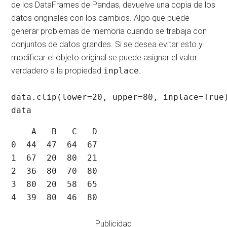
de los DataFrames de Pandas, devuelve una copia de los
datos originales con los cambios. Algo que puede
generar problemas de memoria cuando se trabaja con
conjuntos de datos grandes. Si se desea evitar esto y
modificar el objeto original se puede asignar el valor
verdadero a la propiedad
inplace
.
data.clip(lower=20, upper=80, inplace=True)
data
    A   B   C   D

0  44  47  64  67

1  67  20  80  21

2  36  80  70  80

3  80  20  58  65

4  39  80  46  80
Publicidad