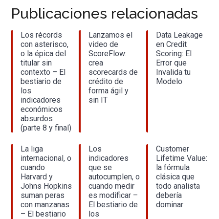
Publicaciones relacionadas
Los récords
Lanzamos el
Data Leakage
con asterisco,
video de
en Credit
o la épica del
ScoreFlow:
Scoring: El
titular sin
crea
Error que
contexto – El
scorecards de
Invalida tu
bestiario de
crédito de
Modelo
los
forma ágil y
indicadores
sin IT
económicos
absurdos
(parte 8 y final)
La liga
Los
Customer
internacional, o
indicadores
Lifetime Value:
cuando
que se
la fórmula
Harvard y
autocumplen, o
clásica que
Johns Hopkins
cuando medir
todo analista
suman peras
es modificar –
debería
con manzanas
El bestiario de
dominar
– El bestiario
los