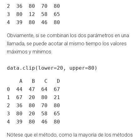
2  36  80  70  80

3  80  12  58  65

4  39  80  46  80
Obviamente, si se combinan los dos parámetros en una
llamada, se puede acotar al mismo tiempo los valores
máximos y mínimos.
data.clip(lower=20, upper=80)
    A   B   C   D

0  44  47  64  67

1  67  20  80  21

2  36  80  70  80

3  80  20  58  65

4  39  80  46  80
Nótese que el método, como la mayoría de los métodos