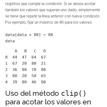
registros que cumple la condición. Si se desea acotar
también los valores que superan uno dado, simplemente
se tiene que repetir la línea anterior con nueva condición.
Por ejemplo, fijar un máximo de 80 para los valores.
data[data > 80] = 80

data
    A   B   C   D

0  44  47  64  67

1  67  20  80  21

2  36  80  70  80

3  80  20  58  65

4  39  80  46  80
Uso del método
clip()
para acotar los valores en