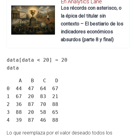
En Analytics Lane
Los récords con asterisco, o
la épica del titular sin
contexto – El bestiario de los
indicadores económicos
absurdos (parte 8 y final)
data[data < 20] = 20

data
    A   B   C   D

0  44  47  64  67

1  67  20  83  21

2  36  87  70  88

3  88  20  58  65

4  39  87  46  88
Lo que reemplaza por el valor deseado todos los