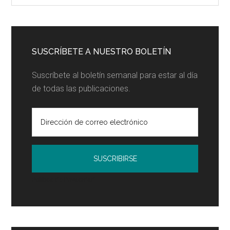
lateral
el
principal
blog...
SUSCRÍBETE A NUESTRO BOLETÍN
Suscríbete al boletín semanal para estar al día
de todas las publicaciones.
Política de Privacidad