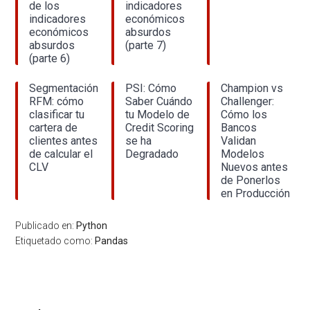
de los
indicadores
indicadores
económicos
económicos
absurdos
absurdos
(parte 7)
(parte 6)
Segmentación
PSI: Cómo
Champion vs
RFM: cómo
Saber Cuándo
Challenger:
clasificar tu
tu Modelo de
Cómo los
cartera de
Credit Scoring
Bancos
clientes antes
se ha
Validan
de calcular el
Degradado
Modelos
CLV
Nuevos antes
de Ponerlos
en Producción
Publicado en:
Python
Etiquetado como:
Pandas