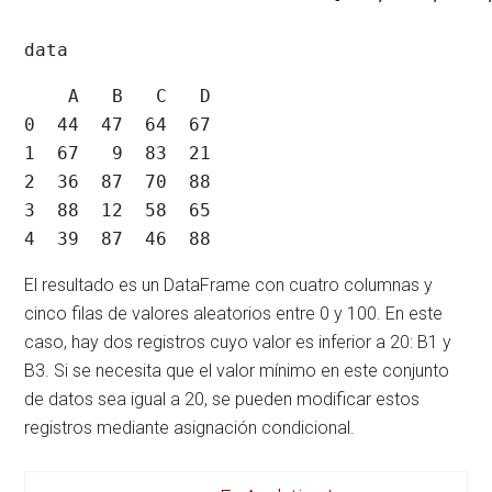
data
    A   B   C   D

0  44  47  64  67

1  67   9  83  21

2  36  87  70  88

3  88  12  58  65

4  39  87  46  88
El resultado es un DataFrame con cuatro columnas y
cinco filas de valores aleatorios entre 0 y 100. En este
caso, hay dos registros cuyo valor es inferior a 20: B1 y
B3. Si se necesita que el valor mínimo en este conjunto
de datos sea igual a 20, se pueden modificar estos
registros mediante asignación condicional.