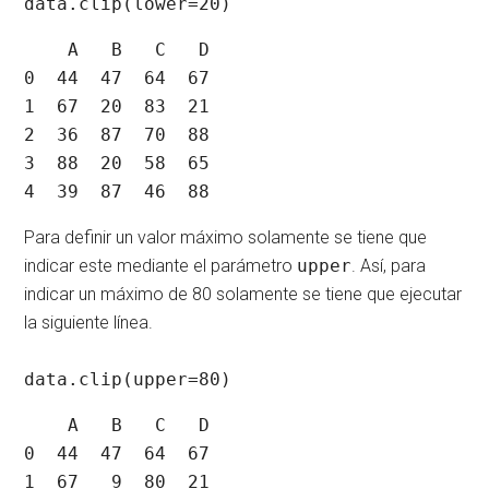
data.clip(lower=20)
    A   B   C   D

0  44  47  64  67

1  67  20  83  21

2  36  87  70  88

3  88  20  58  65

4  39  87  46  88
Para definir un valor máximo solamente se tiene que
indicar este mediante el parámetro
upper
. Así, para
indicar un máximo de 80 solamente se tiene que ejecutar
la siguiente línea.
data.clip(upper=80)
    A   B   C   D

0  44  47  64  67

1  67   9  80  21
