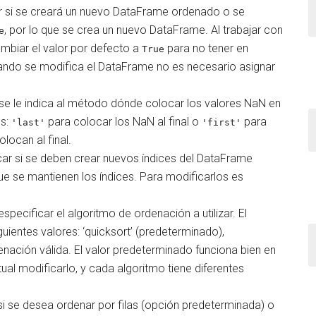
ar si se creará un nuevo DataFrame ordenado o se
, por lo que se crea un nuevo DataFrame. Al trabajar con
e
biar el valor por defecto a
para no tener en
True
ndo se modifica el DataFrame no es necesario asignar
se le indica al método dónde colocar los valores NaN en
es:
para colocar los NaN al final o
para
'last'
'first'
locan al final.
car si se deben crear nuevos índices del DataFrame
que se mantienen los índices. Para modificarlos es
pecificar el algoritmo de ordenación a utilizar. El
ientes valores: ‘quicksort’ (predeterminado),
denación válida. El valor predeterminado funciona bien en
ual modificarlo, y cada algoritmo tiene diferentes
si se desea ordenar por filas (opción predeterminada) o