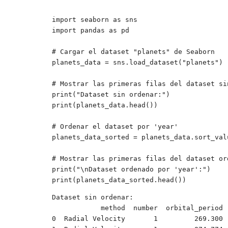
import seaborn as sns

import pandas as pd

# Cargar el dataset "planets" de Seaborn

planets_data = sns.load_dataset("planets")

# Mostrar las primeras filas del dataset sin
print("Dataset sin ordenar:")

print(planets_data.head())

# Ordenar el dataset por 'year'

planets_data_sorted = planets_data.sort_val
# Mostrar las primeras filas del dataset ord
print("\nDataset ordenado por 'year':")

print(planets_data_sorted.head())
Dataset sin ordenar:

            method  number  orbital_period   mass  distance  year

0  Radial Velocity       1         269.300 