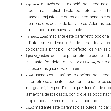
: a través de esta opción se puede indic
inplace
modificará el actual. El valor por defecto es
Fals
grandes conjuntos de datos es recomendable cam
memoria dos copias de los valores. Además, cua
el resultado a una nueva variable.
: mediante este parámetro opcional 
na_position
el DataFrame ordenado. Puede tomar dos valor
colocarlos al principio. Por defecto, los NaN se co
: con este parámetro se puede indi
ignore_index
resultante. Por defecto el valor es
, por lo 
False
necesario asignar el valor
.
True
: usando este parámetro opcional se puede es
kind
parámetro solamente puede tomar uno de los sigu
‘mergesort’, ‘heapsort’ o cualquier función de or
la mayoría de los casos, por lo que es poco habit
propiedades de rendimiento y estabilidad.
: mediante este parámetro se puede indicar 
axis