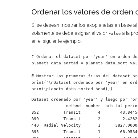
Ordenar los valores de orden
Si se desean mostrar los exoplanetas en base a
solamente se debe asignar el valor
a la pr
False
en el siguiente ejemplo.
# Ordenar el dataset por 'year' en orden des
planets_data_sorted = planets_data.sort_val
# Mostrar las primeras filas del dataset ord
print("\nDataset ordenado por 'year' en ord
print(planets_data_sorted.head())
Dataset ordenado por 'year' y luego por 'orb
              method  number  orbital_period  mass  distance  year

852          Transit       4        43.8445
890          Transit       2         2.4262
440  Radial Velocity       1      3827.0000
895          Transit       1        68.9584