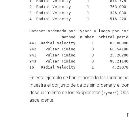
1  Radial Velocity       1         874.774 
2  Radial Velocity       1         763.000 
3  Radial Velocity       1         326.030 
4  Radial Velocity       1         516.220 
Dataset ordenado por 'year' y luego por 'orb
              method  number  orbital_period    mass  distance  year

441  Radial Velocity       1       83.88800
942    Pulsar Timing       3       66.54190
941    Pulsar Timing       3       25.26200
943    Pulsar Timing       3       98.21140
16   Radial Velocity       1        4.23078
En este ejemplo se han importado las librerías ne
muestra el conjunto de datos sin ordenar y el c
descubrimiento de los exoplanetas (
). Ob
'year'
ascendente.