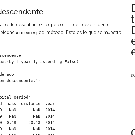
 descendente
l año de descubrimiento, pero en orden descendente
opiedad
del método. Esto es lo que se muestra
ascending
cendente

ues(by=['year'], ascending=False)

enado

ag
en descendente:")

ital_period':

0   NaN       NaN  2014

9   NaN       NaN  2014

0  0.48     20.48  2014

0   NaN       NaN  2014
