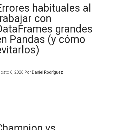
Errores habituales al
trabajar con
DataFrames grandes
en Pandas (y cómo
evitarlos)
osto 6, 2026
Por
Daniel Rodríguez
Champion vs