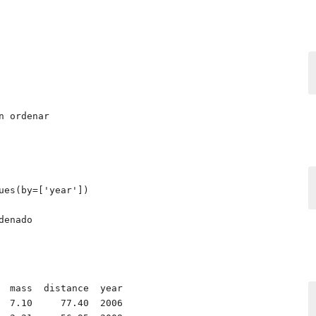
 ordenar

ues(by=['year'])

enado

  7.10     77.40  2006
