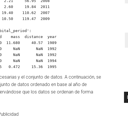
  2.21     56.95  2008

  2.60     19.84  2011

 19.40    110.62  2007

 10.50    119.47  2009

ital_period':

0  11.680     40.57  1989

0     NaN       NaN  1992

0     NaN       NaN  1992

0     NaN       NaN  1994

5   0.472     15.36  1995
cesarias y el conjunto de datos. A continuación, se
onjunto de datos ordenado en base al año de
servándose que los datos se ordenan de forma
Publicidad