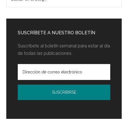
en
lateral
el
principal
blog...
SUSCRÍBETE A NUESTRO BOLETÍN
Suscríbete al boletín semanal para estar al día
de todas las publicaciones.
Política de Privacidad