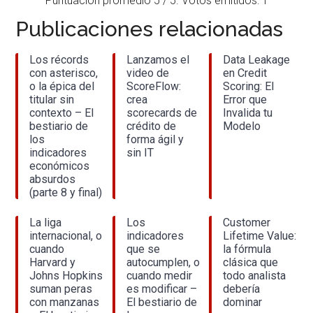
Puntuación promedio
5
/ 5. Votos emitidos:
1
Publicaciones relacionadas
Los récords
Lanzamos el
Data Leakage
con asterisco,
video de
en Credit
o la épica del
ScoreFlow:
Scoring: El
titular sin
crea
Error que
contexto – El
scorecards de
Invalida tu
bestiario de
crédito de
Modelo
los
forma ágil y
indicadores
sin IT
económicos
absurdos
(parte 8 y final)
La liga
Los
Customer
internacional, o
indicadores
Lifetime Value:
cuando
que se
la fórmula
Harvard y
autocumplen, o
clásica que
Johns Hopkins
cuando medir
todo analista
suman peras
es modificar –
debería
con manzanas
El bestiario de
dominar