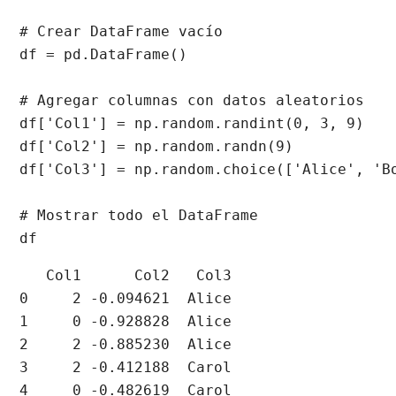
# Crear DataFrame vacío 

df = pd.DataFrame()

# Agregar columnas con datos aleatorios

df['Col1'] = np.random.randint(0, 3, 9) 

df['Col2'] = np.random.randn(9) 

df['Col3'] = np.random.choice(['Alice', 'Bo
# Mostrar todo el DataFrame

df
   Col1      Col2   Col3

0     2 -0.094621  Alice

1     0 -0.928828  Alice

2     2 -0.885230  Alice

3     2 -0.412188  Carol

4     0 -0.482619  Carol
