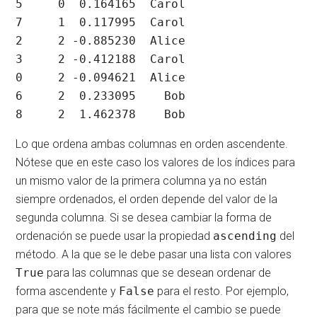
5     0  0.164165  Carol

7     1  0.117995  Carol

2     2 -0.885230  Alice

3     2 -0.412188  Carol

0     2 -0.094621  Alice

6     2  0.233095    Bob

8     2  1.462378    Bob
Lo que ordena ambas columnas en orden ascendente.
Nótese que en este caso los valores de los índices para
un mismo valor de la primera columna ya no están
siempre ordenados, el orden depende del valor de la
segunda columna. Si se desea cambiar la forma de
ordenación se puede usar la propiedad
ascending
del
método. A la que se le debe pasar una lista con valores
True
para las columnas que se desean ordenar de
forma ascendente y
False
para el resto. Por ejemplo,
para que se note más fácilmente el cambio se puede