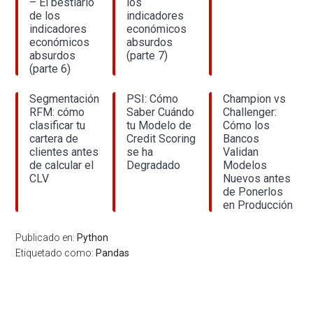
– El bestiario
los
de los
indicadores
indicadores
económicos
económicos
absurdos
absurdos
(parte 7)
(parte 6)
Segmentación
PSI: Cómo
Champion vs
RFM: cómo
Saber Cuándo
Challenger:
clasificar tu
tu Modelo de
Cómo los
cartera de
Credit Scoring
Bancos
clientes antes
se ha
Validan
de calcular el
Degradado
Modelos
CLV
Nuevos antes
de Ponerlos
en Producción
Publicado en:
Python
Etiquetado como:
Pandas