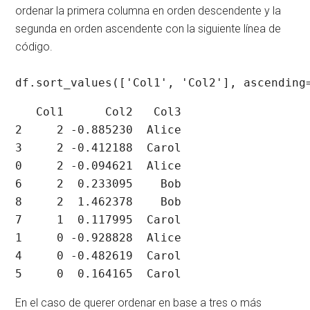
ordenar la primera columna en orden descendente y la
segunda en orden ascendente con la siguiente línea de
código.
df.sort_values(['Col1', 'Col2'], ascending
   Col1      Col2   Col3

2     2 -0.885230  Alice

3     2 -0.412188  Carol

0     2 -0.094621  Alice

6     2  0.233095    Bob

8     2  1.462378    Bob

7     1  0.117995  Carol

1     0 -0.928828  Alice

4     0 -0.482619  Carol

5     0  0.164165  Carol
En el caso de querer ordenar en base a tres o más