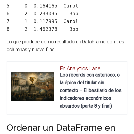
5     0  0.164165  Carol

6     2  0.233095    Bob

7     1  0.117995  Carol

8     2  1.462378    Bob
Lo que produce como resultado un DataFrame con tres
columnas y nueve filas.
En Analytics Lane
Los récords con asterisco, o
la épica del titular sin
contexto – El bestiario de los
indicadores económicos
absurdos (parte 8 y final)
Ordenar un DataFrame en