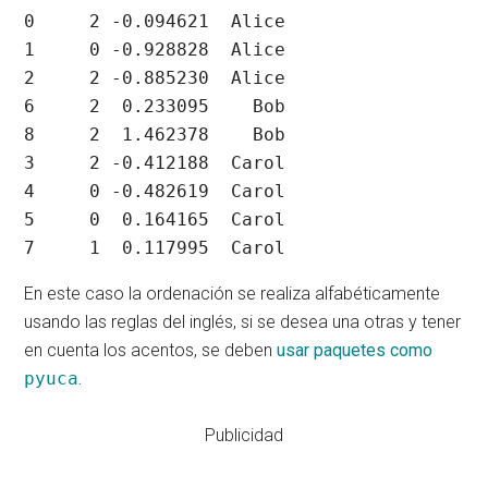
0     2 -0.094621  Alice

1     0 -0.928828  Alice

2     2 -0.885230  Alice

6     2  0.233095    Bob

8     2  1.462378    Bob

3     2 -0.412188  Carol

4     0 -0.482619  Carol

5     0  0.164165  Carol

7     1  0.117995  Carol
En este caso la ordenación se realiza alfabéticamente
usando las reglas del inglés, si se desea una otras y tener
en cuenta los acentos, se deben
usar paquetes como
pyuca
.
Publicidad