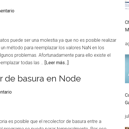
los
mismos
entario
números
C
aleatorios
M
en
Python
atos puede ser una molestia ya que no es posible realizar
a
y
 un método para reemplazar los valores NaN en los
Matlab
lgunos problemas. Afortunadamente para ello existe el
acerca
reemplazar todas las …
[Leer más...]
de
tor de basura en Node
Truco:
reemplazar
ntario
los
C
valores
G
NaN
en
ju
a es posible que el recolector de basura entre a
los
el programa se pueda parar temporalmente. Por eso,