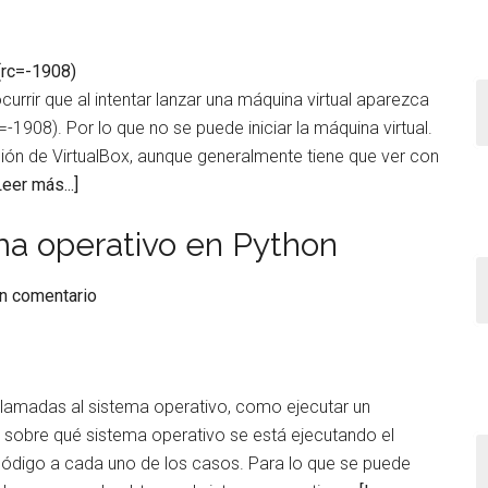
to
download
metadata
for
rrir que al intentar lanzar una máquina virtual aparezca
repo
=-1908). Por lo que no se puede iniciar la máquina virtual.
‘AppStream’
lación de VirtualBox, aunque generalmente tiene que ver con
en
acerca
Leer más...]
CentOS
de
8
tema operativo en Python
Solucionar
problema
un comentario
de
VirtualBox:
Kernel
Driver
lamadas al sistema operativo, como ejecutar un
Not
 sobre qué sistema operativo se está ejecutando el
Installed
ódigo a cada uno de los casos. Para lo que se puede
(rc=-1908)