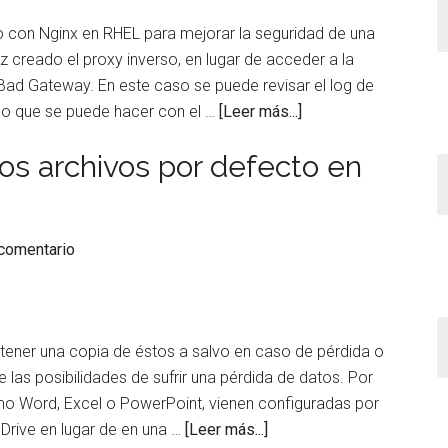
números
 con Nginx en RHEL para mejorar la seguridad de una
grandes
 creado el proxy inverso, en lugar de acceder a la
Bad Gateway. En este caso se puede revisar el log de
acerca
, lo que se puede hacer con el …
[Leer más...]
de
los archivos por defecto en
Solucionar
el
error
“(13:
 comentario
Permission
denied)
while
connecting
tener una copia de éstos a salvo en caso de pérdida o
to
 las posibilidades de sufrir una pérdida de datos. Por
upstream”
omo Word, Excel o PowerPoint, vienen configuradas por
al
acerca
Drive en lugar de en una …
[Leer más...]