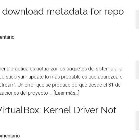
usar
de
Nginx
to download metadata for repo
Evitar
con
que
8
RHEL
Office
o
guarde
entario
CentOS
los
archivos
por
defecto
ena práctica es actualizar los paquetes del sistema a la
en
mando sudo yum update lo más probable es que aparezca el
OneDrive
Stream'. Un error que se produce porque desde el 31 de
acerca
izaciones del proyecto …
[Leer más...]
de
irtualBox: Kernel Driver Not
Solución
al
error
Failed
omentario