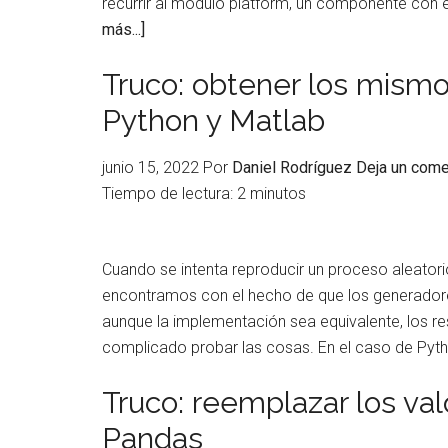
recurrir al módulo platform, un componente con 
acerca
más...]
de
Truco: obtener los mism
Truco:
identificar
Python y Matlab
el
sistema
junio 15, 2022
Por
Daniel Rodríguez
Deja un come
operativo
Tiempo de lectura:
2
minutos
en
Python
Cuando se intenta reproducir un proceso aleator
encontramos con el hecho de que los generadores
aunque la implementación sea equivalente, los r
complicado probar las cosas. En el caso de Py
Truco: reemplazar los v
Pandas