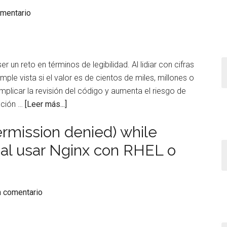
noticias
omentario
en
Windows
11
y
un reto en términos de legibilidad. Al lidiar con cifras
recuperar
simple vista si el valor es de cientos de miles, millones o
tu
licar la revisión del código y aumenta el riesgo de
concentración
acerca
ución …
[Leer más...]
de
Permission denied) while
Truco:
Usar
 al usar Nginx con RHEL o
separadores
de
miles
n comentario
en
Python
para