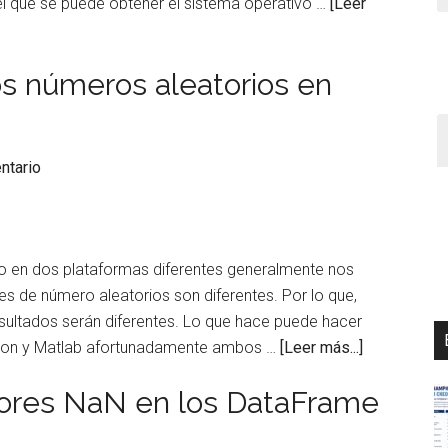
el que se puede obtener el sistema operativo …
[Leer
os números aleatorios en
ntario
io en dos plataformas diferentes generalmente nos
 de número aleatorios son diferentes. Por lo que,
esultados serán diferentes. Lo que hace puede hacer
acerca
thon y Matlab afortunadamente ambos …
[Leer más...]
de
alores NaN en los DataFrame
Truco:
obtener