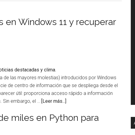
as en Windows 11 y recuperar
a de las mayores molestias) introducidos por Windows
ecie de centro de información que se despliega desde el
a parecer útil: proporciona acceso rápido a información
acerca
s. Sin embargo, el …
[Leer más...]
de
de miles en Python para
Cómo
eliminar
las