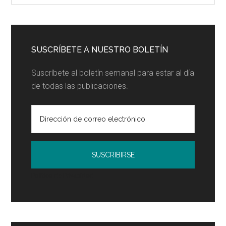
lateral
el
principal
blog...
SUSCRÍBETE A NUESTRO BOLETÍN
Suscríbete al boletín semanal para estar al día
de todas las publicaciones.
Política de Privacidad