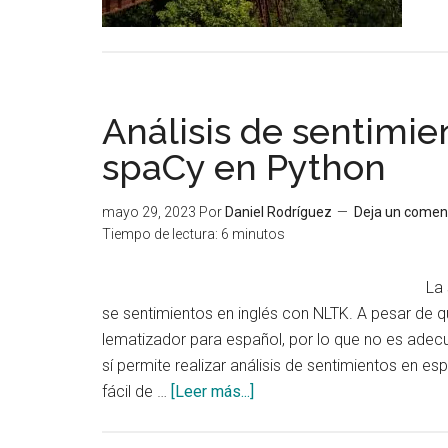
Análisis de sentimi
spaCy en Python
mayo 29, 2023
Por
Daniel Rodríguez
Deja un comen
Tiempo de lectura:
6
minutos
La
se sentimientos en inglés con NLTK. A pesar de q
lematizador para español, por lo que no es adecu
sí permite realizar análisis de sentimientos en e
acerca
fácil de …
[Leer más...]
de
Análisis