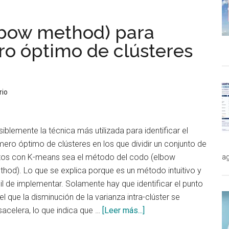
aplicaciones
de
lbow method) para
la
Inteligencia
ro óptimo de clústeres
Artificial
en
Sanidad
rio
iblemente la técnica más utilizada para identificar el
ero óptimo de clústeres en los que dividir un conjunto de
tos con K-means sea el método del codo (elbow
ag
hod). Lo que se explica porque es un método intuitivo y
il de implementar. Solamente hay que identificar el punto
el que la disminución de la varianza intra-clúster se
acerca
acelera, lo que indica que …
[Leer más...]
de