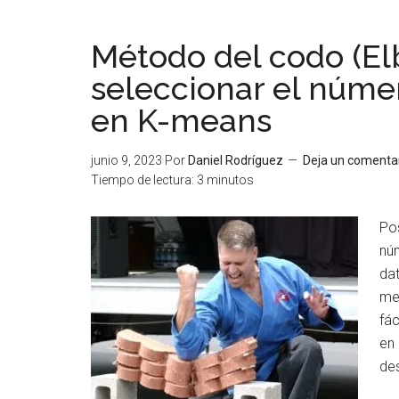
Método del codo (E
seleccionar el núme
en K-means
junio 9, 2023
Por
Daniel Rodríguez
Deja un comenta
Tiempo de lectura:
3
minutos
Pos
núm
da
met
fác
en 
des