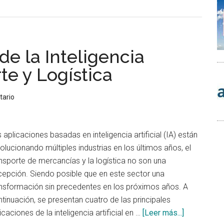
de
Optimizar
el
número
de la Inteligencia
de
clústeres
rte y Logística
con
gap
tario
statistics
 aplicaciones basadas en inteligencia artificial (IA) están
olucionando múltiples industrias en los últimos años, el
nsporte de mercancías y la logística no son una
epción. Siendo posible que en este sector una
ansformación sin precedentes en los próximos años. A
tinuación, se presentan cuatro de las principales
acerca
icaciones de la inteligencia artificial en …
[Leer más...]