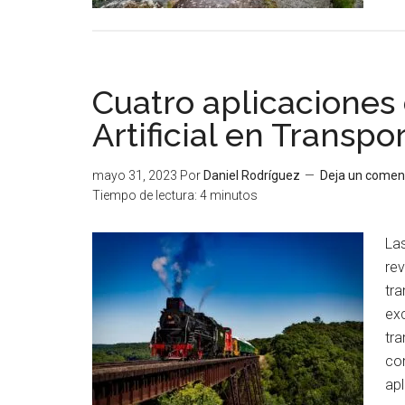
Cuatro aplicaciones 
Artificial en Transpo
mayo 31, 2023
Por
Daniel Rodríguez
Deja un comen
Tiempo de lectura:
4
minutos
Las
rev
tra
exc
tr
con
apl