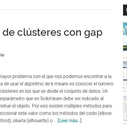
de
Cuatro
Aplicaciones
de
 de clústeres con gap
la
Inteligencia
Artificial
en
rio
la
Moda
 mayor problema con el que nos podemos encontrar a la
ra de usar el algoritmo de k-means es conocer el número
clústeres en los que se divide el conjunto de datos. Un
erparámetro que en Scikit-learn debe ser indicado al
struir el objeto. Por eso existen múltiples métodos para
leccionar este valor como los métodos del codo (elbow
acerca
hod), silueta (silhouette) o …
[Leer más...]