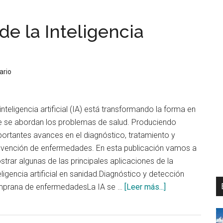
de la Inteligencia
ario
inteligencia artificial (IA) está transformando la forma en
e se abordan los problemas de salud. Produciendo
ortantes avances en el diagnóstico, tratamiento y
evención de enfermedades. En esta publicación vamos a
trar algunas de las principales aplicaciones de la
eligencia artificial en sanidad.Diagnóstico y detección
acerca
mprana de enfermedadesLa IA se …
[Leer más...]
de
Cuatro