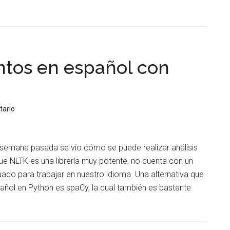
de
Cuatro
aplicacione
de
la
entos en español con
Inteligencia
Artificial
en
Transporte
tario
y
Logística
 semana pasada se vio cómo se puede realizar análisis
ue NLTK es una librería muy potente, no cuenta con un
ado para trabajar en nuestro idioma. Una alternativa que
spañol en Python es spaCy, la cual también es bastante