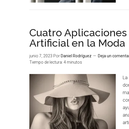
Cuatro Aplicaciones 
Artificial en la Moda
junio 7, 2023
Por
Daniel Rodríguez
Deja un comenta
Tiempo de lectura:
4
minutos
La 
don
man
con
ayu
ana
art