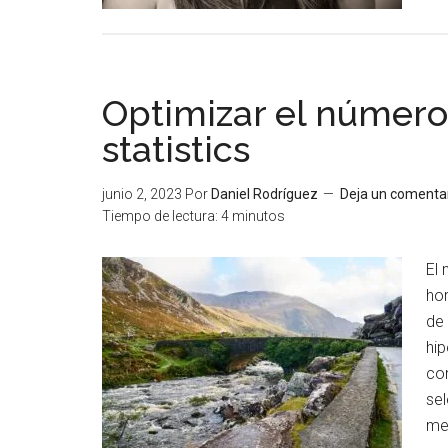
Optimizar el número
statistics
junio 2, 2023
Por
Daniel Rodríguez
Deja un comenta
Tiempo de lectura:
4
minutos
El
ho
de 
hip
con
se
met