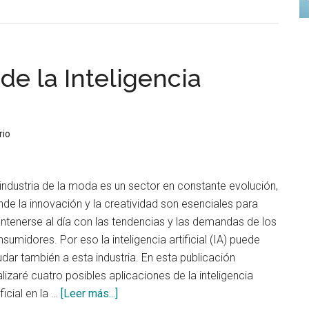
Método
del
codo
(Elbow
de la Inteligencia
method)
para
seleccionar
rio
el
número
óptimo
industria de la moda es un sector en constante evolución,
de
de la innovación y la creatividad son esenciales para
clústeres
tenerse al día con las tendencias y las demandas de los
en
sumidores. Por eso la inteligencia artificial (IA) puede
K-
dar también a esta industria. En esta publicación
means
lizaré cuatro posibles aplicaciones de la inteligencia
acerca
ificial en la …
[Leer más...]