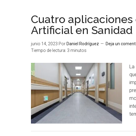
Cuatro aplicaciones 
Artificial en Sanidad
junio 14, 2023
Por
Daniel Rodríguez
Deja un coment
Tiempo de lectura:
3
minutos
La 
qu
imp
pr
mos
int
te