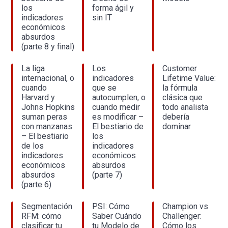
los
forma ágil y
indicadores
sin IT
económicos
absurdos
(parte 8 y final)
La liga
Los
Customer
internacional, o
indicadores
Lifetime Value:
cuando
que se
la fórmula
Harvard y
autocumplen, o
clásica que
Johns Hopkins
cuando medir
todo analista
suman peras
es modificar –
debería
con manzanas
El bestiario de
dominar
– El bestiario
los
de los
indicadores
indicadores
económicos
económicos
absurdos
absurdos
(parte 7)
(parte 6)
Segmentación
PSI: Cómo
Champion vs
RFM: cómo
Saber Cuándo
Challenger:
clasificar tu
tu Modelo de
Cómo los