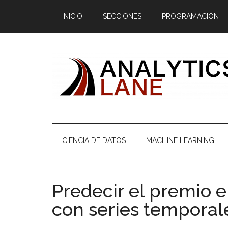
Saltar
Skip
Saltar
Saltar
INICIO
SECCIONES
PROGRAMACIÓN
al
to
a
al
contenido
secondary
la
pie
principal
menu
barra
de
lateral
página
principal
CIENCIA DE DATOS
MACHINE LEARNING
Predecir el premio e
con series temporal