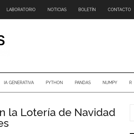
LABORATORIO
NOTICIAS
BOLETÍN
CONTACTO
IA GENERATIVA
PYTHON
PANDAS
NUMPY
R
B
B
n la Lotería de Navidad
e
l
es
el
p
bl